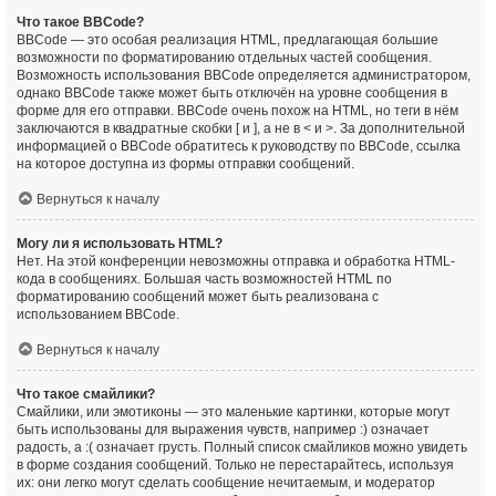
Что такое BBCode?
BBCode — это особая реализация HTML, предлагающая большие
возможности по форматированию отдельных частей сообщения.
Возможность использования BBCode определяется администратором,
однако BBCode также может быть отключён на уровне сообщения в
форме для его отправки. BBCode очень похож на HTML, но теги в нём
заключаются в квадратные скобки [ и ], а не в < и >. За дополнительной
информацией о BBCode обратитесь к руководству по BBCode, ссылка
на которое доступна из формы отправки сообщений.
Вернуться к началу
Могу ли я использовать HTML?
Нет. На этой конференции невозможны отправка и обработка HTML-
кода в сообщениях. Большая часть возможностей HTML по
форматированию сообщений может быть реализована с
использованием BBCode.
Вернуться к началу
Что такое смайлики?
Смайлики, или эмотиконы — это маленькие картинки, которые могут
быть использованы для выражения чувств, например :) означает
радость, а :( означает грусть. Полный список смайликов можно увидеть
в форме создания сообщений. Только не перестарайтесь, используя
их: они легко могут сделать сообщение нечитаемым, и модератор