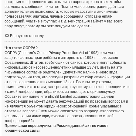
настроил конференцию: должны ли вы зарегистрироваться, чтобы
размещать сообщения, или нет. Тем не менее регистрация даёт вам
дополнительные возможности, которые недоступны анонимным
пользователям: аватары, личные сообщения, отправка email-
сообщений, участие в группах и т. д. Регистрация займёт у вас всего
пару минут, поэтому мы рекомендуем это сделать.
Вернуться к началу
Что такое COPPA?
COPPA (Children’s Online Privacy Protection Act of 1998), или Акт о
защите частных прав ребёнка в интернете от 1998 г. — это закон
Соединённых Штатов, требующий от сайтов, которые могут собирать
информацию от несовершеннолетних младше 13 лет, иметь на это
письменное согласие родителей. Допустимо наличие иного вида
подтверждения того, что опекуны разрешают сбор личной информации
от несовершеннолетних младше 13 лет. Если вы не уверены,
применимо ли это к вам, как к регистрирующемуся на конференции, или
к самой конференции, обратитесь за помощью к юрисконсульту.
Обратите внимание, что phpBB Limited администрация данной
конференции не может давать рекомендаций по правовым вопросам и
не является объектом юридических отношений, кроме указанных в
ответе на вопрос «С кем можно связаться по вопросу некорректного
использования и/или юридических вопросов, связанных с этой
конференцией?».
Примечание переводчика: в России данный акт не имеет
юридической силы.
.