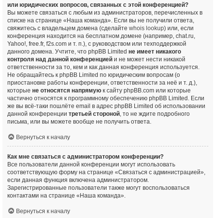
или юридических вопросов, связанных с этой конференцией?
Вы можете связаться с любым из администраторов, перечисленных в
списке на странице «Наша команда». Если вы не получили ответа,
свяжитесь с владельцем домена (сделайте
whois lookup
) или, если
конференция находится на бесплатном домене (например, chat.ru,
Yahoo!, free.fr, f2s.com и т. п.), с руководством или техподдержкой
данного домена. Учтите, что phpBB Limited
не имеет никакого
контроля над данной конференцией
и не может нести никакой
ответственности за то, кем и как данная конференция используется.
Не обращайтесь к phpBB Limited по юридическим вопросам (о
приостановке работы конференции, ответственности за неё и т. д.),
которые
не относятся напрямую
к сайту phpBB.com или которые
частично относятся к программному обеспечению phpBB Limited. Если
же вы всё-таки пошлёте email в адрес phpBB Limited об использовании
данной конференции
третьей стороной
, то не ждите подробного
письма, или вы можете вообще не получить ответа.
Вернуться к началу
Как мне связаться с администратором конференции?
Все пользователи данной конференции могут использовать
соответствующую форму на странице «Связаться с администрацией»,
если данная функция включена администратором.
Зарегистрированные пользователи также могут воспользоваться
контактами на странице «Наша команда».
Вернуться к началу