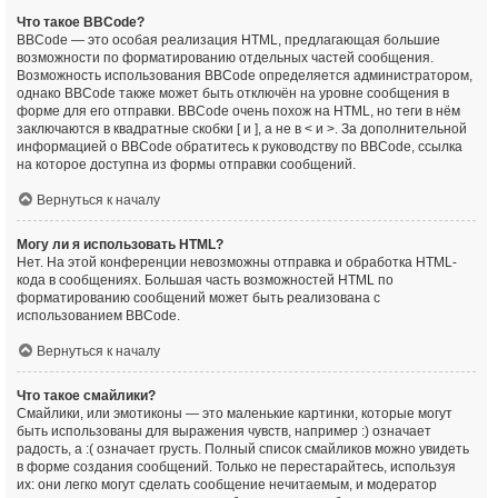
Что такое BBCode?
BBCode — это особая реализация HTML, предлагающая большие
возможности по форматированию отдельных частей сообщения.
Возможность использования BBCode определяется администратором,
однако BBCode также может быть отключён на уровне сообщения в
форме для его отправки. BBCode очень похож на HTML, но теги в нём
заключаются в квадратные скобки [ и ], а не в < и >. За дополнительной
информацией о BBCode обратитесь к руководству по BBCode, ссылка
на которое доступна из формы отправки сообщений.
Вернуться к началу
Могу ли я использовать HTML?
Нет. На этой конференции невозможны отправка и обработка HTML-
кода в сообщениях. Большая часть возможностей HTML по
форматированию сообщений может быть реализована с
использованием BBCode.
Вернуться к началу
Что такое смайлики?
Смайлики, или эмотиконы — это маленькие картинки, которые могут
быть использованы для выражения чувств, например :) означает
радость, а :( означает грусть. Полный список смайликов можно увидеть
в форме создания сообщений. Только не перестарайтесь, используя
их: они легко могут сделать сообщение нечитаемым, и модератор