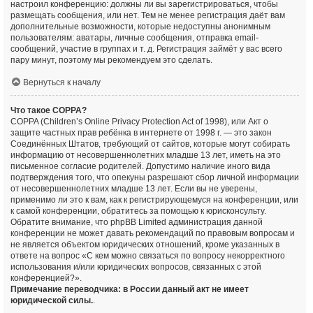
настроил конференцию: должны ли вы зарегистрироваться, чтобы
размещать сообщения, или нет. Тем не менее регистрация даёт вам
дополнительные возможности, которые недоступны анонимным
пользователям: аватары, личные сообщения, отправка email-
сообщений, участие в группах и т. д. Регистрация займёт у вас всего
пару минут, поэтому мы рекомендуем это сделать.
Вернуться к началу
Что такое COPPA?
COPPA (Children’s Online Privacy Protection Act of 1998), или Акт о
защите частных прав ребёнка в интернете от 1998 г. — это закон
Соединённых Штатов, требующий от сайтов, которые могут собирать
информацию от несовершеннолетних младше 13 лет, иметь на это
письменное согласие родителей. Допустимо наличие иного вида
подтверждения того, что опекуны разрешают сбор личной информации
от несовершеннолетних младше 13 лет. Если вы не уверены,
применимо ли это к вам, как к регистрирующемуся на конференции, или
к самой конференции, обратитесь за помощью к юрисконсульту.
Обратите внимание, что phpBB Limited администрация данной
конференции не может давать рекомендаций по правовым вопросам и
не является объектом юридических отношений, кроме указанных в
ответе на вопрос «С кем можно связаться по вопросу некорректного
использования и/или юридических вопросов, связанных с этой
конференцией?».
Примечание переводчика: в России данный акт не имеет
юридической силы.
.