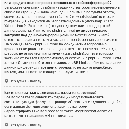
или юридических вопросов, связанных с этой конференцией?
Вы можете связаться с любым из администраторов, перечисленных в
списке на странице «Наша команда». Если вы не получили ответа,
свяжитесь с владельцем домена (сделайте
whois lookup
) или, если
конференция находится на бесплатном домене (например, chat.ru,
Yahoo!, free.fr, f2s.com и т. п.), с руководством или техподдержкой
данного домена. Учтите, что phpBB Limited
не имеет никакого
контроля над данной конференцией
и не может нести никакой
ответственности за то, кем и как данная конференция используется.
Не обращайтесь к phpBB Limited по юридическим вопросам (о
приостановке работы конференции, ответственности за неё и т. д.),
которые
не относятся напрямую
к сайту phpBB.com или которые
частично относятся к программному обеспечению phpBB Limited. Если
же вы всё-таки пошлёте email в адрес phpBB Limited об использовании
данной конференции
третьей стороной
, то не ждите подробного
письма, или вы можете вообще не получить ответа.
Вернуться к началу
Как мне связаться с администратором конференции?
Все пользователи данной конференции могут использовать
соответствующую форму на странице «Связаться с администрацией»,
если данная функция включена администратором.
Зарегистрированные пользователи также могут воспользоваться
контактами на странице «Наша команда».
Вернуться к началу