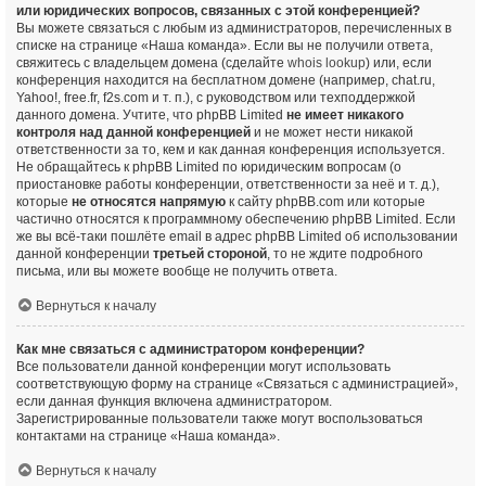
или юридических вопросов, связанных с этой конференцией?
Вы можете связаться с любым из администраторов, перечисленных в
списке на странице «Наша команда». Если вы не получили ответа,
свяжитесь с владельцем домена (сделайте
whois lookup
) или, если
конференция находится на бесплатном домене (например, chat.ru,
Yahoo!, free.fr, f2s.com и т. п.), с руководством или техподдержкой
данного домена. Учтите, что phpBB Limited
не имеет никакого
контроля над данной конференцией
и не может нести никакой
ответственности за то, кем и как данная конференция используется.
Не обращайтесь к phpBB Limited по юридическим вопросам (о
приостановке работы конференции, ответственности за неё и т. д.),
которые
не относятся напрямую
к сайту phpBB.com или которые
частично относятся к программному обеспечению phpBB Limited. Если
же вы всё-таки пошлёте email в адрес phpBB Limited об использовании
данной конференции
третьей стороной
, то не ждите подробного
письма, или вы можете вообще не получить ответа.
Вернуться к началу
Как мне связаться с администратором конференции?
Все пользователи данной конференции могут использовать
соответствующую форму на странице «Связаться с администрацией»,
если данная функция включена администратором.
Зарегистрированные пользователи также могут воспользоваться
контактами на странице «Наша команда».
Вернуться к началу