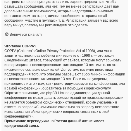
настроил конференцию: должны ли вы зарегистрироваться, чтобы
размещать сообщения, или нет. Тем не менее регистрация даёт вам
дополнительные возможности, которые недоступны анонимным
пользователям: аватары, личные сообщения, отправка email-
сообщений, участие в группах и т. д. Регистрация займёт у вас всего
пару минут, поэтому мы рекомендуем это сделать.
Вернуться к началу
Что такое COPPA?
COPPA (Children’s Online Privacy Protection Act of 1998), или Акт о
защите частных прав ребёнка в интернете от 1998 г. — это закон
Соединённых Штатов, требующий от сайтов, которые могут собирать
информацию от несовершеннолетних младше 13 лет, иметь на это
письменное согласие родителей. Допустимо наличие иного вида
подтверждения того, что опекуны разрешают сбор личной информации
от несовершеннолетних младше 13 лет. Если вы не уверены,
применимо ли это к вам, как к регистрирующемуся на конференции, или
к самой конференции, обратитесь за помощью к юрисконсульту.
Обратите внимание, что phpBB Limited администрация данной
конференции не может давать рекомендаций по правовым вопросам и
не является объектом юридических отношений, кроме указанных в
ответе на вопрос «С кем можно связаться по вопросу некорректного
использования и/или юридических вопросов, связанных с этой
конференцией?».
Примечание переводчика: в России данный акт не имеет
юридической силы.
.