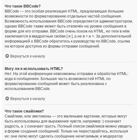
Что такое BBCode?
BBCode — это особая реализация HTML, предлагающая большие
возможности по форматированию отдельных частей сообщения.
Возможность использования BBCode определяется администратором,
однако BBCode также может быть отключён на уровне сообщения в
форме для его отправки. BBCode очень похож на HTML, но теги в нём
заключаются в квадратные скобки [ и ], а не в < и >. За дополнительной
информацией о BBCode обратитесь к руководству по BBCode, ссылка
на которое доступна из формы отправки сообщений.
Вернуться к началу
Могу ли я использовать HTML?
Нет. На этой конференции невозможны отправка и обработка HTML-
кода в сообщениях. Большая часть возможностей HTML по
форматированию сообщений может быть реализована с
использованием BBCode.
Вернуться к началу
Что такое смайлики?
Смайлики, или эмотиконы — это маленькие картинки, которые могут
быть использованы для выражения чувств, например :) означает
радость, а :( означает грусть. Полный список смайликов можно увидеть
в форме создания сообщений. Только не перестарайтесь, используя
их: они легко могут сделать сообщение нечитаемым, и модератор