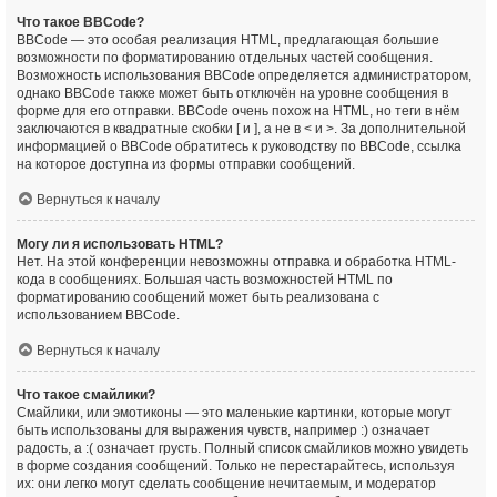
Что такое BBCode?
BBCode — это особая реализация HTML, предлагающая большие
возможности по форматированию отдельных частей сообщения.
Возможность использования BBCode определяется администратором,
однако BBCode также может быть отключён на уровне сообщения в
форме для его отправки. BBCode очень похож на HTML, но теги в нём
заключаются в квадратные скобки [ и ], а не в < и >. За дополнительной
информацией о BBCode обратитесь к руководству по BBCode, ссылка
на которое доступна из формы отправки сообщений.
Вернуться к началу
Могу ли я использовать HTML?
Нет. На этой конференции невозможны отправка и обработка HTML-
кода в сообщениях. Большая часть возможностей HTML по
форматированию сообщений может быть реализована с
использованием BBCode.
Вернуться к началу
Что такое смайлики?
Смайлики, или эмотиконы — это маленькие картинки, которые могут
быть использованы для выражения чувств, например :) означает
радость, а :( означает грусть. Полный список смайликов можно увидеть
в форме создания сообщений. Только не перестарайтесь, используя
их: они легко могут сделать сообщение нечитаемым, и модератор