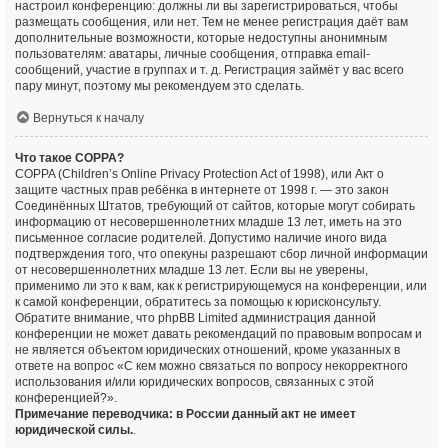
настроил конференцию: должны ли вы зарегистрироваться, чтобы
размещать сообщения, или нет. Тем не менее регистрация даёт вам
дополнительные возможности, которые недоступны анонимным
пользователям: аватары, личные сообщения, отправка email-
сообщений, участие в группах и т. д. Регистрация займёт у вас всего
пару минут, поэтому мы рекомендуем это сделать.
Вернуться к началу
Что такое COPPA?
COPPA (Children’s Online Privacy Protection Act of 1998), или Акт о
защите частных прав ребёнка в интернете от 1998 г. — это закон
Соединённых Штатов, требующий от сайтов, которые могут собирать
информацию от несовершеннолетних младше 13 лет, иметь на это
письменное согласие родителей. Допустимо наличие иного вида
подтверждения того, что опекуны разрешают сбор личной информации
от несовершеннолетних младше 13 лет. Если вы не уверены,
применимо ли это к вам, как к регистрирующемуся на конференции, или
к самой конференции, обратитесь за помощью к юрисконсульту.
Обратите внимание, что phpBB Limited администрация данной
конференции не может давать рекомендаций по правовым вопросам и
не является объектом юридических отношений, кроме указанных в
ответе на вопрос «С кем можно связаться по вопросу некорректного
использования и/или юридических вопросов, связанных с этой
конференцией?».
Примечание переводчика: в России данный акт не имеет
юридической силы.
.