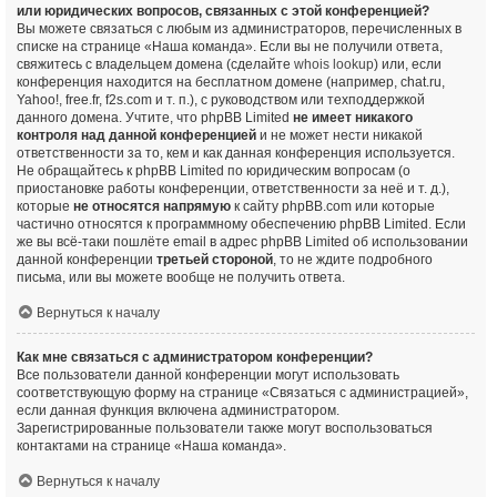
или юридических вопросов, связанных с этой конференцией?
Вы можете связаться с любым из администраторов, перечисленных в
списке на странице «Наша команда». Если вы не получили ответа,
свяжитесь с владельцем домена (сделайте
whois lookup
) или, если
конференция находится на бесплатном домене (например, chat.ru,
Yahoo!, free.fr, f2s.com и т. п.), с руководством или техподдержкой
данного домена. Учтите, что phpBB Limited
не имеет никакого
контроля над данной конференцией
и не может нести никакой
ответственности за то, кем и как данная конференция используется.
Не обращайтесь к phpBB Limited по юридическим вопросам (о
приостановке работы конференции, ответственности за неё и т. д.),
которые
не относятся напрямую
к сайту phpBB.com или которые
частично относятся к программному обеспечению phpBB Limited. Если
же вы всё-таки пошлёте email в адрес phpBB Limited об использовании
данной конференции
третьей стороной
, то не ждите подробного
письма, или вы можете вообще не получить ответа.
Вернуться к началу
Как мне связаться с администратором конференции?
Все пользователи данной конференции могут использовать
соответствующую форму на странице «Связаться с администрацией»,
если данная функция включена администратором.
Зарегистрированные пользователи также могут воспользоваться
контактами на странице «Наша команда».
Вернуться к началу