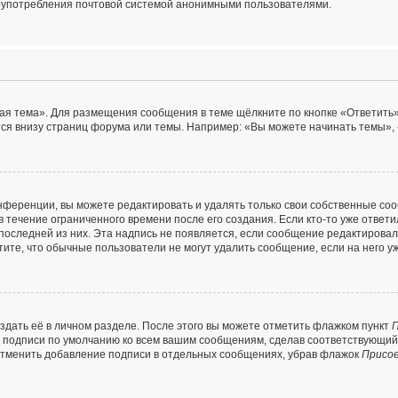
лоупотребления почтовой системой анонимными пользователями.
ая тема». Для размещения сообщения в теме щёлкните по кнопке «Ответить»
ся внизу страниц форума или темы. Например: «Вы можете начинать темы», 
ференции, вы можете редактировать и удалять только свои собственные со
 течение ограниченного времени после его создания. Если кто-то уже ответ
я последней из них. Эта надпись не появляется, если сообщение редактирова
ите, что обычные пользователи не могут удалить сообщение, если на него уж
здать её в личном разделе. После этого вы можете отметить флажком пункт
П
е подписи по умолчанию ко всем вашим сообщениям, сделав соответствующи
 отменить добавление подписи в отдельных сообщениях, убрав флажок
Присо