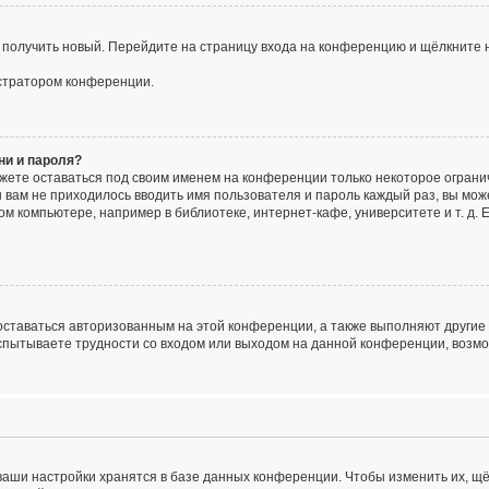
о получить новый. Перейдите на страницу входа на конференцию и щёлкните 
истратором конференции.
ни и пароля?
ожете оставаться под своим именем на конференции только некоторое огранич
ы вам не приходилось вводить имя пользователя и пароль каждый раз, вы мо
 компьютере, например в библиотеке, интернет-кафе, университете и т. д. 
 оставаться авторизованным на этой конференции, а также выполняют другие
спытываете трудности со входом или выходом на данной конференции, возмо
ваши настройки хранятся в базе данных конференции. Чтобы изменить их, щ