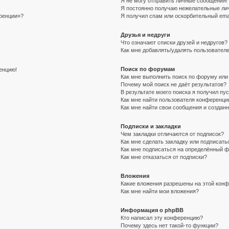
Я не могу отправить личные сообщения!
Я постоянно получаю нежелательные ли
еренции»?
Я получил спам или оскорбительный email
Друзья и недруги
Что означают списки друзей и недругов?
Как мне добавлять/удалять пользователе
Поиск по форумам
ренцию!
Как мне выполнить поиск по форуму ил
Почему мой поиск не даёт результатов?
В результате моего поиска я получил пу
Как мне найти пользователя конференци
Как мне найти свои сообщения и создан
Подписки и закладки
Чем закладки отличаются от подписок?
Как мне сделать закладку или подписат
Как мне подписаться на определённый 
Как мне отказаться от подписки?
Вложения
Какие вложения разрешены на этой кон
Как мне найти мои вложения?
Информация о phpBB
Кто написал эту конференцию?
Почему здесь нет такой-то функции?