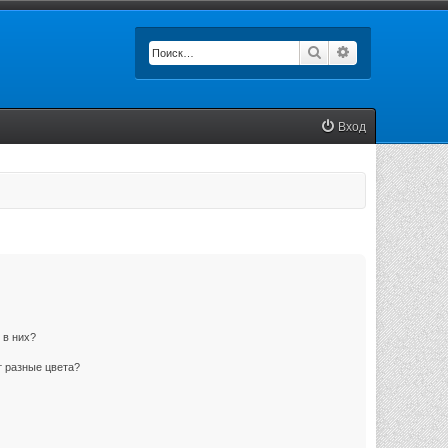
Поиск
Расширенный п
Вход
 в них?
 разные цвета?