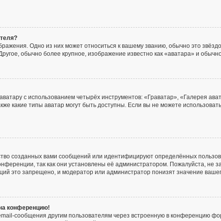
ателя?
ражения. Одно из них может относиться к вашему званию, обычно это звёздоч
Другое, обычно более крупное, изображение известно как «аватара» и обычно
аватару с использованием четырёх инструментов: «Граватар», «Галерея ава
акже какие типы аватар могут быть доступны. Если вы не можете использова
ство созданных вами сообщений или идентифицируют определённых пользов
онференции, так как они установлены её администратором. Пожалуйста, не
нций это запрещено, и модератор или администратор понизят значение ваше
 на конференцию!
email-сообщения другим пользователям через встроенную в конференцию фор