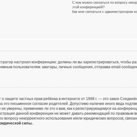
С кем можно связаться по вопросу некор
этой конференцией?
Как мне связаться с администратором 
инистратор настроил конференцию: должны ли вы зарегистрироваться, чтобы р
ным пользователям: аватары, личные сообщения, отправка email-сообщений, у
и Акт о защите частных прав ребёнка в интернете от 1998 г. — это закон Соед
 это письменное согласие родителей. Допустимо наличие иного вида подтве
не уверены, применимо ли это к вам, как к регистрирующемуся на конференц
нистрация данной конференции не может давать рекомендаций по правовым в
 по вопросу некорректного использования и/или юридических вопросов, связа
юридической силы.
.