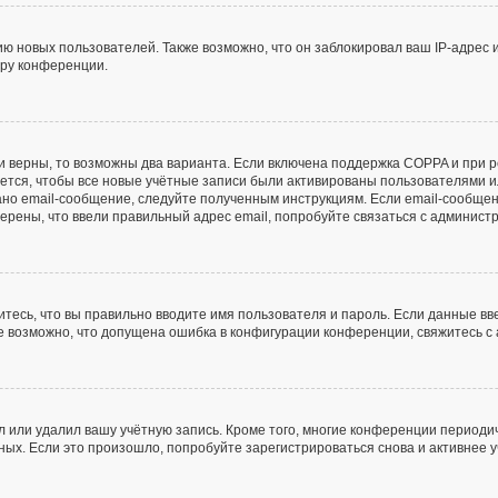
 новых пользователей. Также возможно, что он заблокировал ваш IP-адрес 
ору конференции.
и верны, то возможны два варианта. Если включена поддержка COPPA и при ре
ется, чтобы все новые учётные записи были активированы пользователями и
но email-сообщение, следуйте полученным инструкциям. Если email-сообщен
верены, что ввели правильный адрес email, попробуйте связаться с админист
тесь, что вы правильно вводите имя пользователя и пароль. Если данные в
же возможно, что допущена ошибка в конфигурации конференции, свяжитесь 
л или удалил вашу учётную запись. Кроме того, многие конференции периоди
х. Если это произошло, попробуйте зарегистрироваться снова и активнее уч