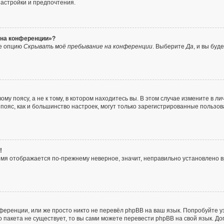
настройки и предпочтения.
с на конференции»?
те опцию
Скрывать моё пребывание на конференции
. Выберите
Да
, и вы бу
у поясу, а не к тому, в котором находитесь вы. В этом случае измените в ли
ой пояс, как и большинство настроек, могут только зарегистрированные пользо
!
ремя отображается по-прежнему неверное, значит, неправильно установлено
ференции, или же просто никто не перевёл phpBB на ваш язык. Попробуйте у
го пакета не существует, то вы сами можете перевести phpBB на свой язык.