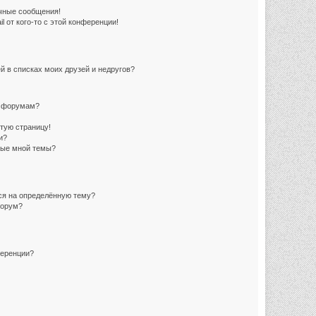
чные сообщения!
 от кого-то с этой конференции!
й в списках моих друзей и недругов?
и форумам?
стую страницу!
и?
ные мной темы?
ься на определённую тему?
форум?
ференции?