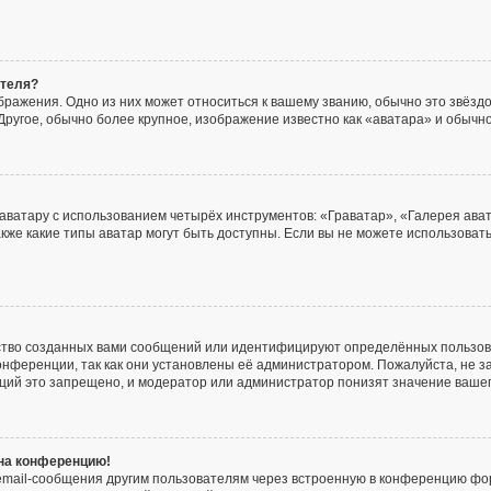
ателя?
ражения. Одно из них может относиться к вашему званию, обычно это звёздоч
Другое, обычно более крупное, изображение известно как «аватара» и обычно
аватару с использованием четырёх инструментов: «Граватар», «Галерея ава
акже какие типы аватар могут быть доступны. Если вы не можете использова
ство созданных вами сообщений или идентифицируют определённых пользов
онференции, так как они установлены её администратором. Пожалуйста, не
нций это запрещено, и модератор или администратор понизят значение ваше
 на конференцию!
email-сообщения другим пользователям через встроенную в конференцию фор