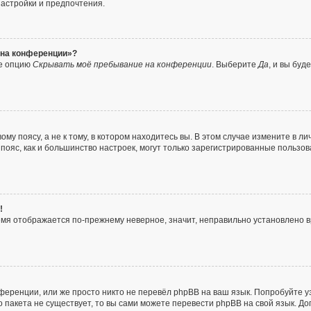
настройки и предпочтения.
с на конференции»?
те опцию
Скрывать моё пребывание на конференции
. Выберите
Да
, и вы бу
у поясу, а не к тому, в котором находитесь вы. В этом случае измените в ли
ой пояс, как и большинство настроек, могут только зарегистрированные пользо
!
ремя отображается по-прежнему неверное, значит, неправильно установлено
ференции, или же просто никто не перевёл phpBB на ваш язык. Попробуйте у
го пакета не существует, то вы сами можете перевести phpBB на свой язык.