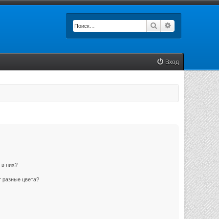
Поиск
Расширенный п
Вход
 в них?
 разные цвета?