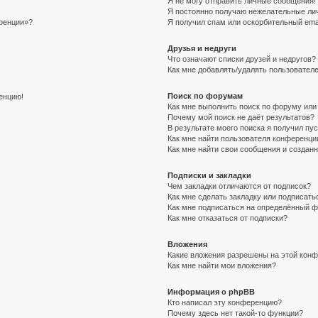
Я не могу отправить личные сообщения!
Я постоянно получаю нежелательные ли
еренции»?
Я получил спам или оскорбительный email
Друзья и недруги
Что означают списки друзей и недругов?
Как мне добавлять/удалять пользователе
Поиск по форумам
ренцию!
Как мне выполнить поиск по форуму ил
Почему мой поиск не даёт результатов?
В результате моего поиска я получил пу
Как мне найти пользователя конференци
Как мне найти свои сообщения и создан
Подписки и закладки
Чем закладки отличаются от подписок?
Как мне сделать закладку или подписат
Как мне подписаться на определённый 
Как мне отказаться от подписки?
Вложения
Какие вложения разрешены на этой кон
Как мне найти мои вложения?
Информация о phpBB
Кто написал эту конференцию?
Почему здесь нет такой-то функции?