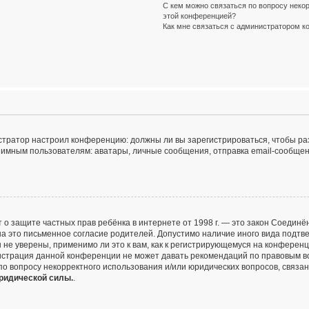
С кем можно связаться по вопросу некор
этой конференцией?
Как мне связаться с администратором 
инистратор настроил конференцию: должны ли вы зарегистрироваться, чтобы р
ным пользователям: аватары, личные сообщения, отправка email-сообщений, у
и Акт о защите частных прав ребёнка в интернете от 1998 г. — это закон Соед
 это письменное согласие родителей. Допустимо наличие иного вида подтве
не уверены, применимо ли это к вам, как к регистрирующемуся на конференц
нистрация данной конференции не может давать рекомендаций по правовым в
 по вопросу некорректного использования и/или юридических вопросов, связа
юридической силы.
.