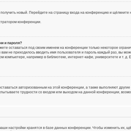
о получить новый. Перейдите на страницу входа на конференцию и щёлкните 
истратором конференции.
ни и пароля?
ожете оставаться под своим именем на конференции только некоторое огранич
ы вам не приходилось вводить имя пользователя и пароль каждый раз, вы мо
 компьютере, например в библиотеке, интернет-кафе, университете и т. д. 
 оставаться авторизованным на этой конференции, а также выполняют другие
спытываете трудности со входом или выходом на данной конференции, возмо
ваши настройки хранятся в базе данных конференции. Чтобы изменить их, щ