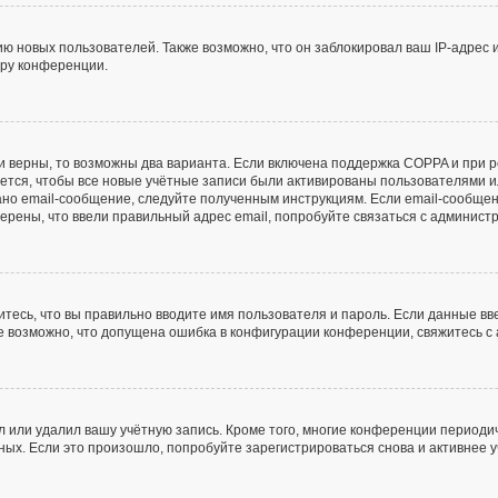
 новых пользователей. Также возможно, что он заблокировал ваш IP-адрес 
ору конференции.
и верны, то возможны два варианта. Если включена поддержка COPPA и при ре
ется, чтобы все новые учётные записи были активированы пользователями и
но email-сообщение, следуйте полученным инструкциям. Если email-сообщен
верены, что ввели правильный адрес email, попробуйте связаться с админист
тесь, что вы правильно вводите имя пользователя и пароль. Если данные в
же возможно, что допущена ошибка в конфигурации конференции, свяжитесь 
л или удалил вашу учётную запись. Кроме того, многие конференции периоди
х. Если это произошло, попробуйте зарегистрироваться снова и активнее уч