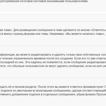
лоупотребления почтовой системой анонимными пользователями.
ая тема». Для размещения сообщения в теме щёлкните по кнопке «Ответить»
ся внизу страниц форума или темы. Например: «Вы можете начинать темы», 
ференции, вы можете редактировать и удалять только свои собственные со
 течение ограниченного времени после его создания. Если кто-то уже ответ
я последней из них. Эта надпись не появляется, если сообщение редактирова
ите, что обычные пользователи не могут удалить сообщение, если на него уж
здать её в личном разделе. После этого вы можете отметить флажком пункт
П
е подписи по умолчанию ко всем вашим сообщениям, сделав соответствующи
 отменить добавление подписи в отдельных сообщениях, убрав флажок
Присо