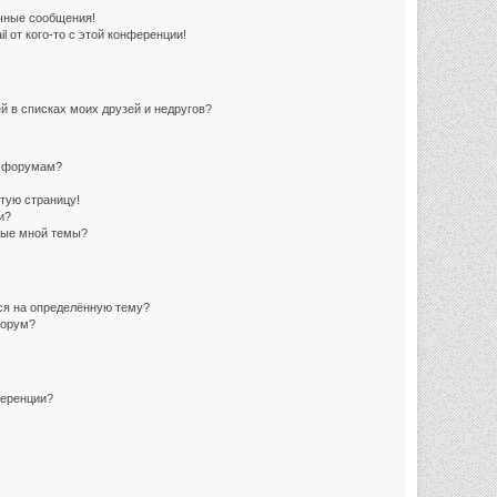
чные сообщения!
 от кого-то с этой конференции!
й в списках моих друзей и недругов?
и форумам?
стую страницу!
и?
ные мной темы?
ься на определённую тему?
форум?
ференции?