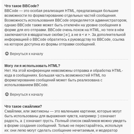
Что такое BBCode?
BBCode — это особая реализация HTML, предлагающая большие
возможности по форматированию отдельных частей сообщения.
Возможность использования BBCode определяется администратором,
однако BBCode также может быть отключён на уровне сообщения в
форме для его отправки. BBCode очень похож на HTML, но теги в нём
заключаются в квадратные скобки [ и ], а не в < и >. За дополнительной
информацией о BBCode обратитесь к руководству по BBCode, ссылка
на которое доступна из формы отправки сообщений.
Вернуться к началу
Могу ли я использовать HTML?
Нет. На этой конференции невозможны отправка и обработка HTML-
кода в сообщениях. Большая часть возможностей HTML по
форматированию сообщений может быть реализована с
использованием BBCode.
Вернуться к началу
Что такое смайлики?
Смайлики, или эмотиконы — это маленькие картинки, которые могут
быть использованы для выражения чувств, например :) означает
радость, а :( означает грусть. Полный список смайликов можно увидеть
в форме создания сообщений. Только не перестарайтесь, используя
их: они легко могут сделать сообщение нечитаемым, и модератор