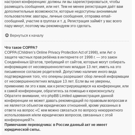
настроил конференцию: должны ли вы зарегистрироваться, чтобы
размещать сообщения, или нет. Тем не менее регистрация даёт вам
дополнительные возможности, которые недоступны анонимным
пользователям: аватары, личные сообщения, отправка email-
сообщений, участие в группах и т. д. Регистрация займёт у вас всего
пару минут, поэтому мы рекомендуем это сделать.
Вернуться к началу
Что такое COPPA?
COPPA (Children’s Online Privacy Protection Act of 1998), или Акт о
защите частных прав ребёнка в интернете от 1998 г. — это закон
Соединённых Штатов, требующий от сайтов, которые могут собирать
информацию от несовершеннолетних младше 13 лет, иметь на это
письменное согласие родителей. Допустимо наличие иного вида
подтверждения того, что опекуны разрешают сбор личной информации
от несовершеннолетних младше 13 лет. Если вы не уверены,
применимо ли это к вам, как к регистрирующемуся на конференции, или
к самой конференции, обратитесь за помощью к юрисконсульту.
Обратите внимание, что phpBB Limited администрация данной
конференции не может давать рекомендаций по правовым вопросам и
не является объектом юридических отношений, кроме указанных в
ответе на вопрос «С кем можно связаться по вопросу некорректного
использования и/или юридических вопросов, связанных с этой
конференцией?».
Примечание переводчика: в России данный акт не имеет
юридической силы.
.