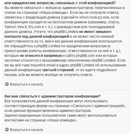
или юридических вопросов, связанных с этой конференцией?
Вы можете связаться с любым из администраторов, перечисленных в
списке на странице «Наша команда». Если вы не получили ответа,
свяжитесь с владельцем домена (сделайте
whois lookup
) или, если
конференция находится на бесплатном домене (например, chat.ru,
Yahoo!, free.fr, f2s.com и т. п.), с руководством или техподдержкой
данного домена. Учтите, что phpBB Limited
не имеет никакого
контроля над данной конференцией
и не может нести никакой
ответственности за то, кем и как данная конференция используется.
Не обращайтесь к phpBB Limited по юридическим вопросам (о
приостановке работы конференции, ответственности за неё и т. д.),
которые
не относятся напрямую
к сайту phpBB.com или которые
частично относятся к программному обеспечению phpBB Limited. Если
же вы всё-таки пошлёте email в адрес phpBB Limited об использовании
данной конференции
третьей стороной
, то не ждите подробного
письма, или вы можете вообще не получить ответа.
Вернуться к началу
Как мне связаться с администратором конференции?
Все пользователи данной конференции могут использовать
соответствующую форму на странице «Связаться с администрацией»,
если данная функция включена администратором.
Зарегистрированные пользователи также могут воспользоваться
контактами на странице «Наша команда».
Вернуться к началу