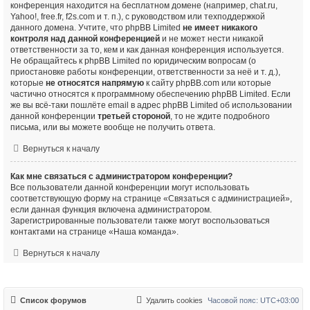
конференция находится на бесплатном домене (например, chat.ru,
Yahoo!, free.fr, f2s.com и т. п.), с руководством или техподдержкой
данного домена. Учтите, что phpBB Limited
не имеет никакого
контроля над данной конференцией
и не может нести никакой
ответственности за то, кем и как данная конференция используется.
Не обращайтесь к phpBB Limited по юридическим вопросам (о
приостановке работы конференции, ответственности за неё и т. д.),
которые
не относятся напрямую
к сайту phpBB.com или которые
частично относятся к программному обеспечению phpBB Limited. Если
же вы всё-таки пошлёте email в адрес phpBB Limited об использовании
данной конференции
третьей стороной
, то не ждите подробного
письма, или вы можете вообще не получить ответа.
Вернуться к началу
Как мне связаться с администратором конференции?
Все пользователи данной конференции могут использовать
соответствующую форму на странице «Связаться с администрацией»,
если данная функция включена администратором.
Зарегистрированные пользователи также могут воспользоваться
контактами на странице «Наша команда».
Вернуться к началу
Список форумов
Удалить cookies
Часовой пояс:
UTC+03:00