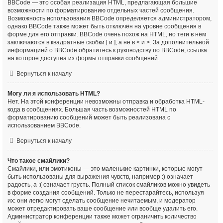
BBCode — это особая реализация HTML, предлагающая большие
возможности по форматированию отдельных частей сообщения.
Возможность использования BBCode определяется администратором,
однако BBCode также может быть отключён на уровне сообщения в
форме для его отправки. BBCode очень похож на HTML, но теги в нём
заключаются в квадратные скобки [ и ], а не в < и >. За дополнительной
информацией о BBCode обратитесь к руководству по BBCode, ссылка
на которое доступна из формы отправки сообщений.
Вернуться к началу
Могу ли я использовать HTML?
Нет. На этой конференции невозможны отправка и обработка HTML-
кода в сообщениях. Большая часть возможностей HTML по
форматированию сообщений может быть реализована с
использованием BBCode.
Вернуться к началу
Что такое смайлики?
Смайлики, или эмотиконы — это маленькие картинки, которые могут
быть использованы для выражения чувств, например :) означает
радость, а :( означает грусть. Полный список смайликов можно увидеть
в форме создания сообщений. Только не перестарайтесь, используя
их: они легко могут сделать сообщение нечитаемым, и модератор
может отредактировать ваше сообщение или вообще удалить его.
Администратор конференции также может ограничить количество