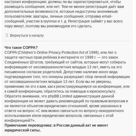
настроил конференцию: должны ли вы зарегистрироваться, чтобы
размещать сообщения, или нет. Тем не менее регистрация даёт вам
дополнительные возможности, которые недоступны анонимным
пользователям: аватары, личные сообщения, отправка email-
сообщений, участие в группах и т. д. Регистрация займёт у вас всего
пару минут, поэтому мы рекомендуем это сделать.
Вернуться к началу
Что такое COPPA?
COPPA (Children’s Online Privacy Protection Act of 1998), или Акт о
защите частных прав ребёнка в интернете от 1998 г. — это закон
Соединённых Штатов, требующий от сайтов, которые могут собирать
информацию от несовершеннолетних младше 13 лет, иметь на это
письменное согласие родителей. Допустимо наличие иного вида
подтверждения того, что опекуны разрешают сбор личной информации
от несовершеннолетних младше 13 лет. Если вы не уверены,
применимо ли это к вам, как к регистрирующемуся на конференции, или
к самой конференции, обратитесь за помощью к юрисконсульту.
Обратите внимание, что phpBB Limited администрация данной
конференции не может давать рекомендаций по правовым вопросам и
не является объектом юридических отношений, кроме указанных в
ответе на вопрос «С кем можно связаться по вопросу некорректного
использования и/или юридических вопросов, связанных с этой
конференцией?».
Примечание переводчика: в России данный акт не имеет
юридической силы.
.