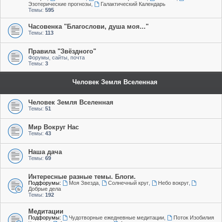
Эзотерические прогнозы
,
Галактический Календарь
Темы:
595
Часовенка "Благослови, душа моя..."
Темы:
113
Правила "Звёздного"
Форумы, сайты, почта
Темы:
3
Человек Земля Вселенная
Человек Земля Вселенная
Темы:
51
Мир Вокруг Нас
Темы:
43
Наша дача
Темы:
69
Интересные разные темы. Блоги.
Подфорумы:
Моя Звезда
,
Солнечный круг
,
Небо вокруг
,
Добрые дела
Темы:
192
Медитации
Подфорумы:
Чудотворные ежедневные медитации
,
Поток Изобилия