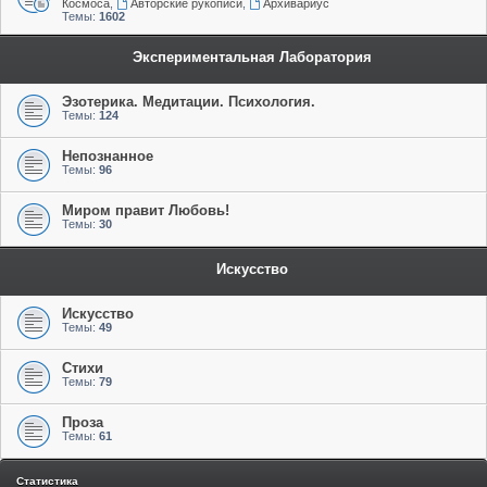
Космоса
,
Авторские рукописи
,
Архивариус
Темы:
1602
Экспериментальная Лаборатория
Эзотерика. Медитации. Психология.
Темы:
124
Непознанное
Темы:
96
Миром правит Любовь!
Темы:
30
Искусство
Искусство
Темы:
49
Стихи
Темы:
79
Проза
Темы:
61
Статистика