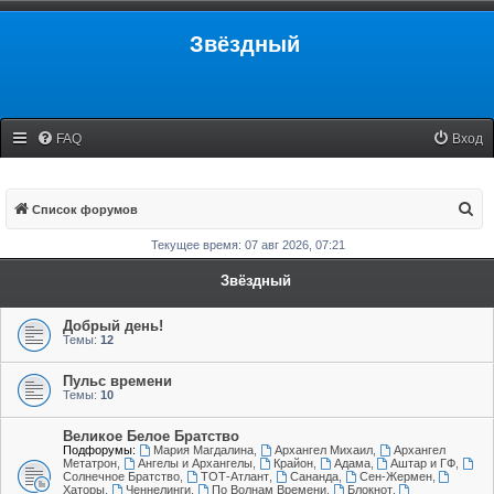
Звёздный
FAQ
Вход
П
Список форумов
о
Текущее время: 07 авг 2026, 07:21
и
Звёздный
с
к
Добрый день!
Темы:
12
Пульс времени
Темы:
10
Великое Белое Братство
Подфорумы:
Мария Магдалина
,
Архангел Михаил
,
Архангел
Метатрон
,
Ангелы и Архангелы
,
Крайон
,
Адама
,
Аштар и ГФ
,
Солнечное Братство
,
ТОТ-Атлант
,
Сананда
,
Сен-Жермен
,
Хаторы
,
Ченнелинги
,
По Волнам Времени
,
Блокнот
,