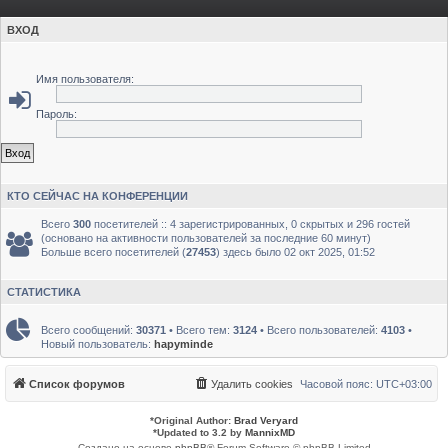
ВХОД
Имя пользователя:
Пароль:
КТО СЕЙЧАС НА КОНФЕРЕНЦИИ
Всего
300
посетителей :: 4 зарегистрированных, 0 скрытых и 296 гостей
(основано на активности пользователей за последние 60 минут)
Больше всего посетителей (
27453
) здесь было 02 окт 2025, 01:52
СТАТИСТИКА
Всего сообщений:
30371
• Всего тем:
3124
• Всего пользователей:
4103
•
Новый пользователь:
hapyminde
Список форумов
Удалить cookies
Часовой пояс:
UTC+03:00
*
Original Author:
Brad Veryard
*
Updated to 3.2 by
MannixMD
Создано на основе
phpBB
® Forum Software © phpBB Limited