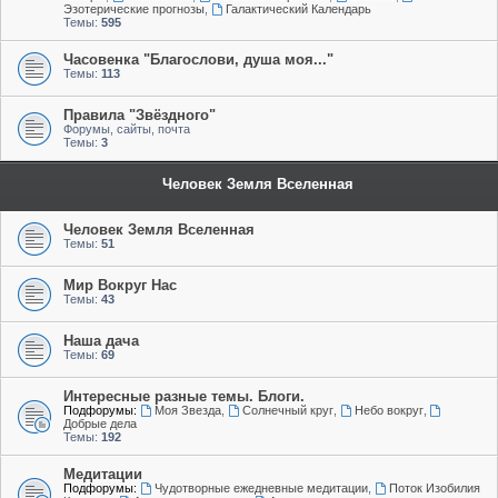
Эзотерические прогнозы
,
Галактический Календарь
Темы:
595
Часовенка "Благослови, душа моя..."
Темы:
113
Правила "Звёздного"
Форумы, сайты, почта
Темы:
3
Человек Земля Вселенная
Человек Земля Вселенная
Темы:
51
Мир Вокруг Нас
Темы:
43
Наша дача
Темы:
69
Интересные разные темы. Блоги.
Подфорумы:
Моя Звезда
,
Солнечный круг
,
Небо вокруг
,
Добрые дела
Темы:
192
Медитации
Подфорумы:
Чудотворные ежедневные медитации
,
Поток Изобилия