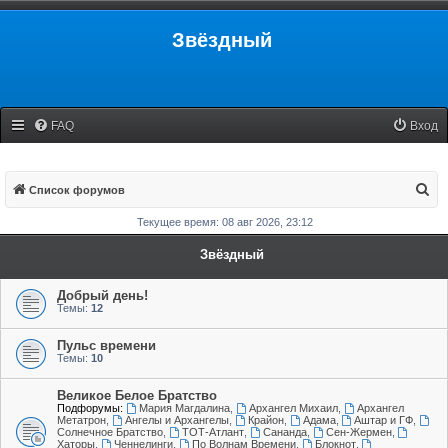
Звёздный
FAQ
Вход
П
Список форумов
о
Текущее время: 08 авг 2026, 23:12
и
Звёздный
с
к
Добрый день!
Темы:
12
Пульс времени
Темы:
10
Великое Белое Братство
Подфорумы:
Мария Магдалина
,
Архангел Михаил
,
Архангел
Метатрон
,
Ангелы и Архангелы
,
Крайон
,
Адама
,
Аштар и ГФ
,
Солнечное Братство
,
ТОТ-Атлант
,
Сананда
,
Сен-Жермен
,
Хаторы
,
Ченнелинги
,
По Волнам Времени
,
Блокнот
,