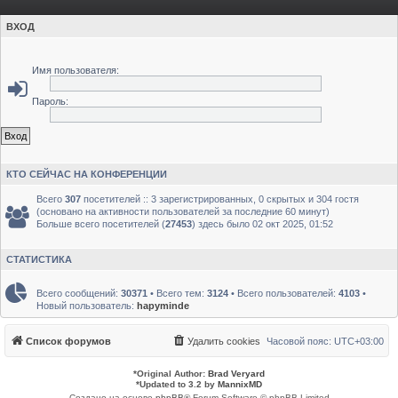
ВХОД
Имя пользователя:
Пароль:
КТО СЕЙЧАС НА КОНФЕРЕНЦИИ
Всего
307
посетителей :: 3 зарегистрированных, 0 скрытых и 304 гостя
(основано на активности пользователей за последние 60 минут)
Больше всего посетителей (
27453
) здесь было 02 окт 2025, 01:52
СТАТИСТИКА
Всего сообщений:
30371
• Всего тем:
3124
• Всего пользователей:
4103
•
Новый пользователь:
hapyminde
Список форумов
Удалить cookies
Часовой пояс:
UTC+03:00
*
Original Author:
Brad Veryard
*
Updated to 3.2 by
MannixMD
Создано на основе
phpBB
® Forum Software © phpBB Limited