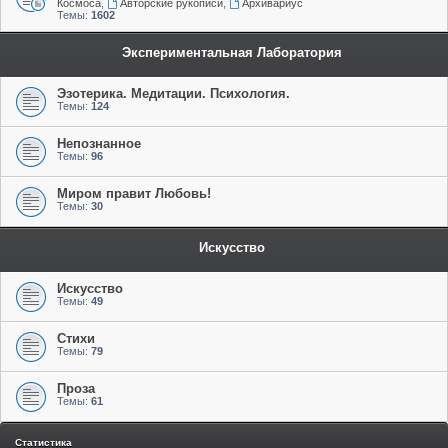
Космоса
,
Авторские рукописи
,
Архивариус
Темы:
1602
Экспериментальная Лаборатория
Эзотерика. Медитации. Психология.
Темы:
124
Непознанное
Темы:
96
Миром правит Любовь!
Темы:
30
Искусство
Искусство
Темы:
49
Стихи
Темы:
79
Проза
Темы:
61
Статистика