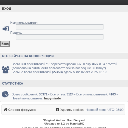
ВХОД
Имя пользователя:
Пароль:
КТО СЕЙЧАС НА КОНФЕРЕНЦИИ
Всего
350
посетителей :: 3 зарегистрированных, 0 скрытых и 347 гостей
(основано на активности пользователей за последние 60 минут)
Больше всего посетителей (
27453
) здесь было 02 окт 2025, 01:52
СТАТИСТИКА
Всего сообщений:
30371
• Всего тем:
3124
• Всего пользователей:
4103
•
Новый пользователь:
hapyminde
Список форумов
Удалить cookies
Часовой пояс:
UTC+03:00
*
Original Author:
Brad Veryard
*
Updated to 3.2 by
MannixMD
Создано на основе
phpBB
® Forum Software © phpBB Limited