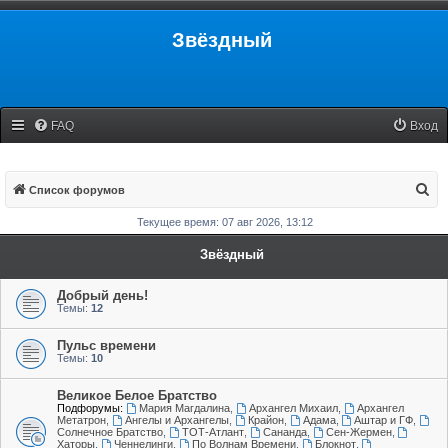
Звёздный
FAQ
Вход
П
Список форумов
о
Текущее время: 07 авг 2026, 13:12
и
Звёздный
с
к
Добрый день!
Темы:
12
Пульс времени
Темы:
10
Великое Белое Братство
Подфорумы:
Мария Магдалина
,
Архангел Михаил
,
Архангел
Метатрон
,
Ангелы и Архангелы
,
Крайон
,
Адама
,
Аштар и ГФ
,
Солнечное Братство
,
ТОТ-Атлант
,
Сананда
,
Сен-Жермен
,
Хаторы
,
Ченнелинги
,
По Волнам Времени
,
Блокнот
,