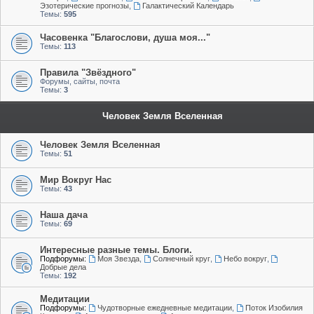
Эзотерические прогнозы
,
Галактический Календарь
Темы:
595
Часовенка "Благослови, душа моя..."
Темы:
113
Правила "Звёздного"
Форумы, сайты, почта
Темы:
3
Человек Земля Вселенная
Человек Земля Вселенная
Темы:
51
Мир Вокруг Нас
Темы:
43
Наша дача
Темы:
69
Интересные разные темы. Блоги.
Подфорумы:
Моя Звезда
,
Солнечный круг
,
Небо вокруг
,
Добрые дела
Темы:
192
Медитации
Подфорумы:
Чудотворные ежедневные медитации
,
Поток Изобилия