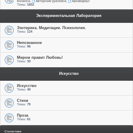
Космоса
,
Авторские рукописи
,
Архивариус
Темы:
1602
Экспериментальная Лаборатория
Эзотерика. Медитации. Психология.
Темы:
124
Непознанное
Темы:
96
Миром правит Любовь!
Темы:
30
Искусство
Искусство
Темы:
49
Стихи
Темы:
79
Проза
Темы:
61
Статистика