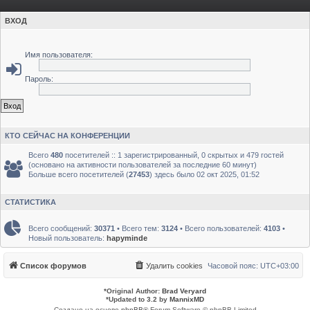
ВХОД
Имя пользователя:
Пароль:
КТО СЕЙЧАС НА КОНФЕРЕНЦИИ
Всего
480
посетителей :: 1 зарегистрированный, 0 скрытых и 479 гостей
(основано на активности пользователей за последние 60 минут)
Больше всего посетителей (
27453
) здесь было 02 окт 2025, 01:52
СТАТИСТИКА
Всего сообщений:
30371
• Всего тем:
3124
• Всего пользователей:
4103
•
Новый пользователь:
hapyminde
Список форумов
Удалить cookies
Часовой пояс:
UTC+03:00
*
Original Author:
Brad Veryard
*
Updated to 3.2 by
MannixMD
Создано на основе
phpBB
® Forum Software © phpBB Limited