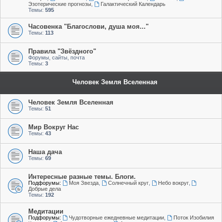
Эзотерические прогнозы
,
Галактический Календарь
Темы:
595
Часовенка "Благослови, душа моя..."
Темы:
113
Правила "Звёздного"
Форумы, сайты, почта
Темы:
3
Человек Земля Вселенная
Человек Земля Вселенная
Темы:
51
Мир Вокруг Нас
Темы:
43
Наша дача
Темы:
69
Интересные разные темы. Блоги.
Подфорумы:
Моя Звезда
,
Солнечный круг
,
Небо вокруг
,
Добрые дела
Темы:
192
Медитации
Подфорумы:
Чудотворные ежедневные медитации
,
Поток Изобилия