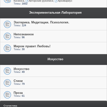
Космоса
,
Авторские рукописи
,
Архивариус
Темы:
1602
Экспериментальная Лаборатория
Эзотерика. Медитации. Психология.
Темы:
124
Непознанное
Темы:
96
Миром правит Любовь!
Темы:
30
Искусство
Искусство
Темы:
49
Стихи
Темы:
79
Проза
Темы:
61
Статистика