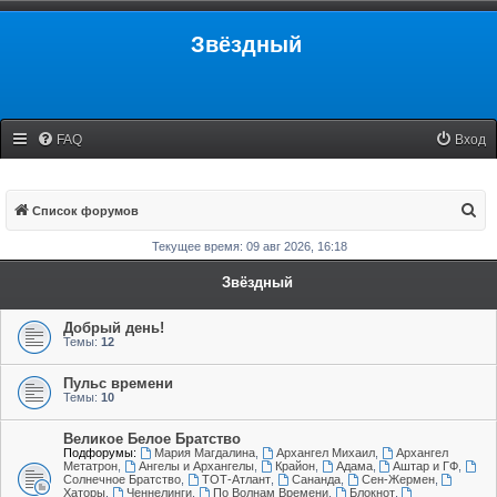
Звёздный
FAQ
Вход
П
Список форумов
о
Текущее время: 09 авг 2026, 16:18
и
Звёздный
с
к
Добрый день!
Темы:
12
Пульс времени
Темы:
10
Великое Белое Братство
Подфорумы:
Мария Магдалина
,
Архангел Михаил
,
Архангел
Метатрон
,
Ангелы и Архангелы
,
Крайон
,
Адама
,
Аштар и ГФ
,
Солнечное Братство
,
ТОТ-Атлант
,
Сананда
,
Сен-Жермен
,
Хаторы
,
Ченнелинги
,
По Волнам Времени
,
Блокнот
,