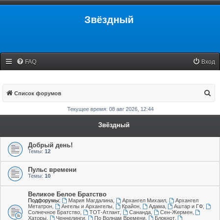
Звёздный
FAQ
Вход
П
Список форумов
о
Текущее время: 08 авг 2026, 12:44
и
Звёздный
с
к
Добрый день!
Темы:
12
Пульс времени
Темы:
10
Великое Белое Братство
Подфорумы:
Мария Магдалина
,
Архангел Михаил
,
Архангел
Метатрон
,
Ангелы и Архангелы
,
Крайон
,
Адама
,
Аштар и ГФ
,
Солнечное Братство
,
ТОТ-Атлант
,
Сананда
,
Сен-Жермен
,
Хаторы
,
Ченнелинги
,
По Волнам Времени
,
Блокнот
,