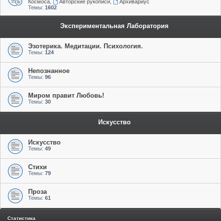
Космоса
,
Авторские рукописи
,
Архивариус
Темы:
1602
Экспериментальная Лаборатория
Эзотерика. Медитации. Психология.
Темы:
124
Непознанное
Темы:
96
Миром правит Любовь!
Темы:
30
Искусство
Искусство
Темы:
49
Стихи
Темы:
79
Проза
Темы:
61
Статистика