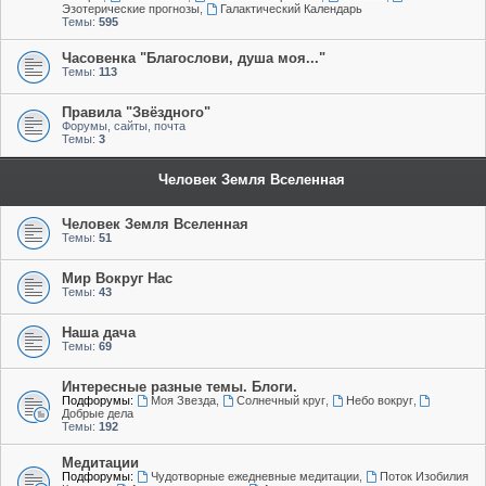
Эзотерические прогнозы
,
Галактический Календарь
Темы:
595
Часовенка "Благослови, душа моя..."
Темы:
113
Правила "Звёздного"
Форумы, сайты, почта
Темы:
3
Человек Земля Вселенная
Человек Земля Вселенная
Темы:
51
Мир Вокруг Нас
Темы:
43
Наша дача
Темы:
69
Интересные разные темы. Блоги.
Подфорумы:
Моя Звезда
,
Солнечный круг
,
Небо вокруг
,
Добрые дела
Темы:
192
Медитации
Подфорумы:
Чудотворные ежедневные медитации
,
Поток Изобилия