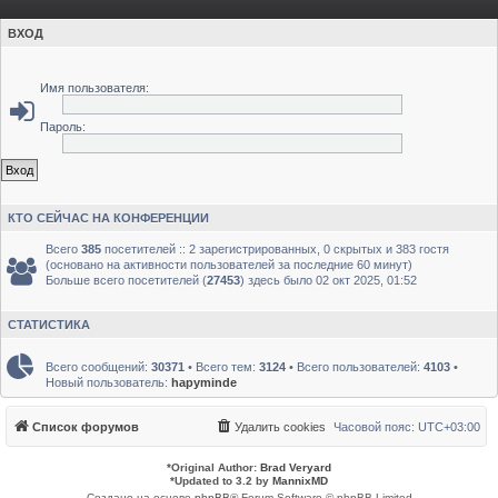
ВХОД
Имя пользователя:
Пароль:
КТО СЕЙЧАС НА КОНФЕРЕНЦИИ
Всего
385
посетителей :: 2 зарегистрированных, 0 скрытых и 383 гостя
(основано на активности пользователей за последние 60 минут)
Больше всего посетителей (
27453
) здесь было 02 окт 2025, 01:52
СТАТИСТИКА
Всего сообщений:
30371
• Всего тем:
3124
• Всего пользователей:
4103
•
Новый пользователь:
hapyminde
Список форумов
Удалить cookies
Часовой пояс:
UTC+03:00
*
Original Author:
Brad Veryard
*
Updated to 3.2 by
MannixMD
Создано на основе
phpBB
® Forum Software © phpBB Limited