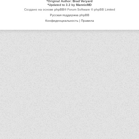
*
Original Author:
Brad Veryard
*
Updated to 3.2 by
MannixMD
Создано на основе
phpBB
® Forum Software © phpBB Limited
Русская поддержка phpBB
Конфиденциальность
|
Правила