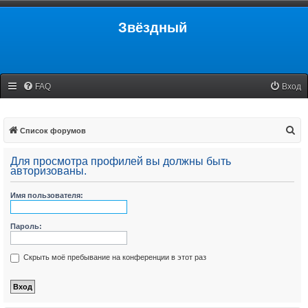
Звёздный
FAQ
Вход
П
Список форумов
о
Для просмотра профилей вы должны быть
и
авторизованы.
с
Имя пользователя:
к
Пароль:
Скрыть моё пребывание на конференции в этот раз