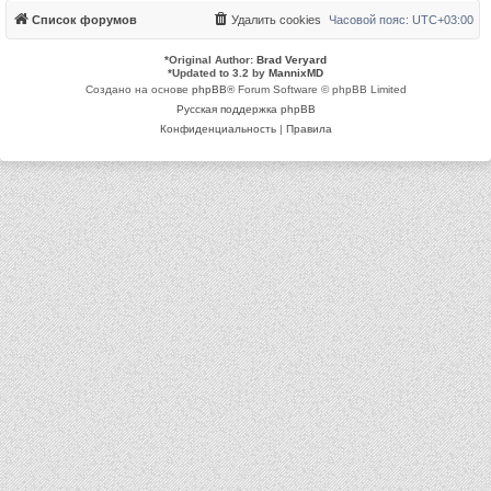
Список форумов
Удалить cookies
Часовой пояс:
UTC+03:00
*
Original Author:
Brad Veryard
*
Updated to 3.2 by
MannixMD
Создано на основе
phpBB
® Forum Software © phpBB Limited
Русская поддержка phpBB
Конфиденциальность
|
Правила