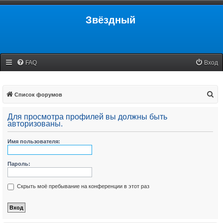
Звёздный
FAQ
Вход
П
Список форумов
о
Для просмотра профилей вы должны быть
и
авторизованы.
с
Имя пользователя:
к
Пароль:
Скрыть моё пребывание на конференции в этот раз