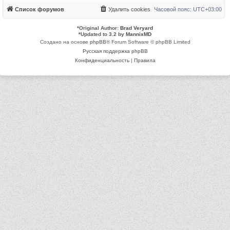
Список форумов
Удалить cookies
Часовой пояс:
UTC+03:00
*
Original Author:
Brad Veryard
*
Updated to 3.2 by
MannixMD
Создано на основе
phpBB
® Forum Software © phpBB Limited
Русская поддержка phpBB
Конфиденциальность
|
Правила