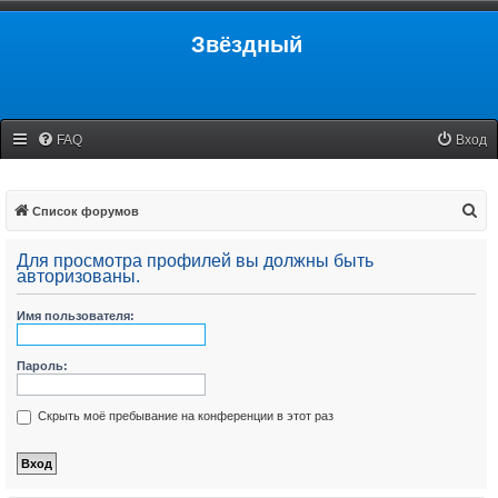
Звёздный
FAQ
Вход
П
Список форумов
о
Для просмотра профилей вы должны быть
и
авторизованы.
с
Имя пользователя:
к
Пароль:
Скрыть моё пребывание на конференции в этот раз