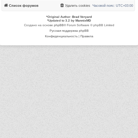
Список форумов
Удалить cookies
Часовой пояс:
UTC+03:00
*
Original Author:
Brad Veryard
*
Updated to 3.2 by
MannixMD
Создано на основе
phpBB
® Forum Software © phpBB Limited
Русская поддержка phpBB
Конфиденциальность
|
Правила