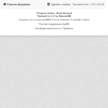
Список форумов
Удалить cookies
Часовой пояс:
UTC+03:00
*
Original Author:
Brad Veryard
*
Updated to 3.2 by
MannixMD
Создано на основе
phpBB
® Forum Software © phpBB Limited
Русская поддержка phpBB
Конфиденциальность
|
Правила