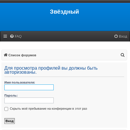
Звёздный
FAQ
Вход
П
Список форумов
о
Для просмотра профилей вы должны быть
и
авторизованы.
с
Имя пользователя:
к
Пароль:
Скрыть моё пребывание на конференции в этот раз