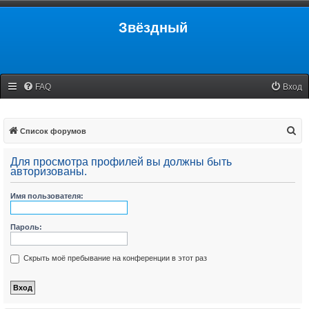
Звёздный
FAQ
Вход
П
Список форумов
о
Для просмотра профилей вы должны быть
и
авторизованы.
с
Имя пользователя:
к
Пароль:
Скрыть моё пребывание на конференции в этот раз