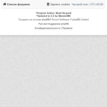
Список форумов
Удалить cookies
Часовой пояс:
UTC+03:00
*
Original Author:
Brad Veryard
*
Updated to 3.2 by
MannixMD
Создано на основе
phpBB
® Forum Software © phpBB Limited
Русская поддержка phpBB
Конфиденциальность
|
Правила