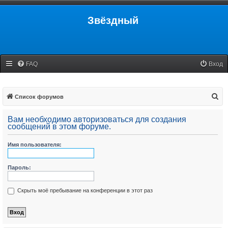
Звёздный
FAQ
Вход
П
Список форумов
о
Вам необходимо авторизоваться для создания
и
сообщений в этом форуме.
с
Имя пользователя:
к
Пароль:
Скрыть моё пребывание на конференции в этот раз