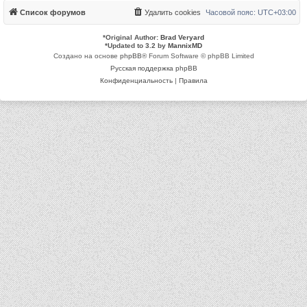
Список форумов
Удалить cookies
Часовой пояс:
UTC+03:00
*
Original Author:
Brad Veryard
*
Updated to 3.2 by
MannixMD
Создано на основе
phpBB
® Forum Software © phpBB Limited
Русская поддержка phpBB
Конфиденциальность
|
Правила