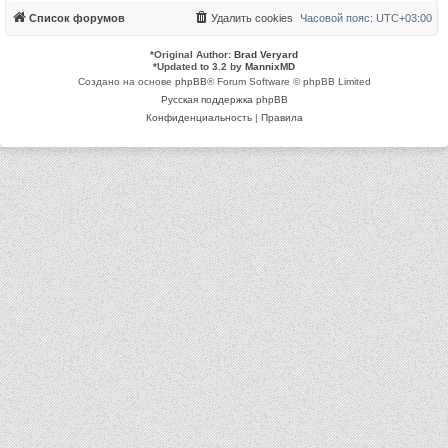
Список форумов
Удалить cookies
Часовой пояс:
UTC+03:00
*
Original Author:
Brad Veryard
*
Updated to 3.2 by
MannixMD
Создано на основе
phpBB
® Forum Software © phpBB Limited
Русская поддержка phpBB
Конфиденциальность
|
Правила