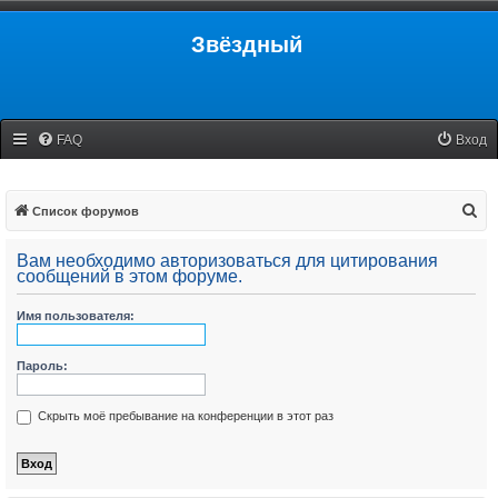
Звёздный
FAQ
Вход
П
Список форумов
о
Вам необходимо авторизоваться для цитирования
и
сообщений в этом форуме.
с
Имя пользователя:
к
Пароль:
Скрыть моё пребывание на конференции в этот раз