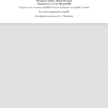
*
Original Author:
Brad Veryard
*
Updated to 3.2 by
MannixMD
Создано на основе
phpBB
® Forum Software © phpBB Limited
Русская поддержка phpBB
Конфиденциальность
|
Правила