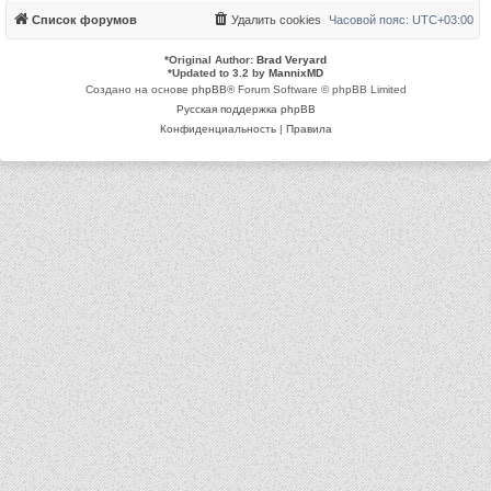
Список форумов
Удалить cookies
Часовой пояс:
UTC+03:00
*
Original Author:
Brad Veryard
*
Updated to 3.2 by
MannixMD
Создано на основе
phpBB
® Forum Software © phpBB Limited
Русская поддержка phpBB
Конфиденциальность
|
Правила