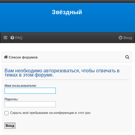
Звёздный
FAQ
Вход
П
Список форумов
о
Вам необходимо авторизоваться, чтобы отвечать в
и
темах в этом форуме.
с
Имя пользователя:
к
Пароль:
Скрыть моё пребывание на конференции в этот раз