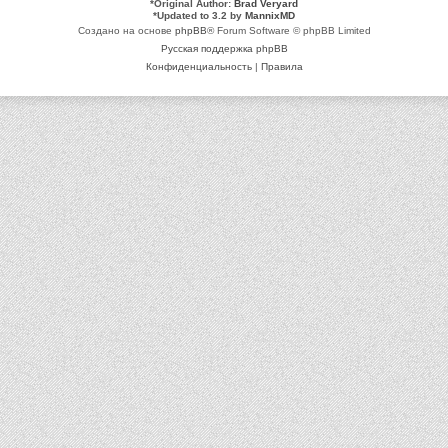
*
Original Author:
Brad Veryard
*
Updated to 3.2 by
MannixMD
Создано на основе
phpBB
® Forum Software © phpBB Limited
Русская поддержка phpBB
Конфиденциальность
|
Правила