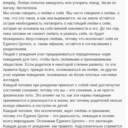
вперёд. Любая попытка замедлить или ускорить поезд, бегая по
вагону, бесполезна.
Мы хотим говорить о любви к себе. Мы часто говорили о любви, о
том, что это такое, и как она выражается, но на земле остаётся
острая необходимость поговорить о настоящей любви к себе,
которая не основана на собственной значимости и эго. До тех пор,
пока человек не сможет любить и уважать себя, он будет
блокировать безусловную любовь, потому что исключает себя из
Единого Целого, и, таким образом, остаётся в согласовании с
разделением.
Людей с рождения учат придерживаться определенных норм
поведения для того, чтобы быть любимыми и признаваемыми
обществом. Если родители в некоторой степени развиты, то эти
правила будут, прежде всего, основываться на любви, но других
учат нормам поведения, основанных на более плотных системах
взглядов.
Каждый человек при рождении приносит с собой своё достигнутое
состояние сознания, потому что вы – это сознание, а не просто
физическое тело. Это влияет на то, как эти нормы поведения
принимаются и реализуются в жизни, вот почему родителей нельзя
всегда обвинять в поступки их детей.
Каждый человек, без исключения, ищет любовь и признание,
потому что Единое Целое – это реальность, лежащая в основе
всего мироздания. Осознание Единого Целого – это эволюция.
Каждая душа от рождения, как правило, подсознательно стремится