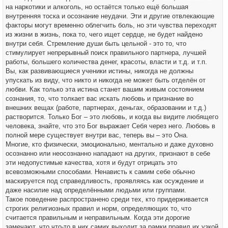
на наркотики и алкоголь, но остаётся только ещё большая
внутренняя тоска и осознание неудачи. Эти и другие отвлекающие
факторы могут временно облегчить боль, но эти чувства переходят
из жизни в жизнь, пока то, чего ищет сердце, не будет найдено
внутри себя. Стремление души быть цельной - это то, что
стимулирует непрерывный поиск правильного партнера, лучшей
работы, большего количества денег, красоты, власти и т.д. и т.п.
Вы, как развивающиеся ученики истины, никогда не должны
упускать из виду, что никто и никогда не может быть отделён от
любви. Как только эта истина станет вашим живым состоянием
сознания, то, что толкает вас искать любовь и признание во
внешних вещах (работе, партнерах, деньгах, образовании и т.д.)
растворится. Только Бог – это любовь, и когда вы видите любящего
человека, знайте, что это Бог выражает Себя через него. Любовь в
полной мере существует внутри вас, теперь вы – это Она.
Многие, кто физически, эмоционально, ментально и даже духовно
осознанно или неосознанно нападают на других, признают в себе
эти недопустимые качества, хотя и будут отрицать это
всевозможными способами. Ненависть к самим себе обычно
маскируется под справедливость, проявляясь как осуждение и
даже насилие над определёнными людьми или группами.
Такое поведение распространено среди тех, кто придерживается
строгих религиозных правил и норм, определяющих то, что
считается правильным и неправильным. Когда эти дорогие
замечают, что что-то в них самих выходит за рамки правил их узкой