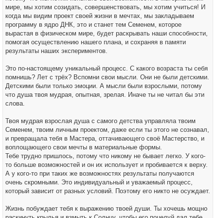
мире, мы хотим созидать, совершенствовать, мы хотим учиться! И
когда мы видим проект своей жизни в мечтах, мы закладываем
программу в ядро ДНК, это и станет тем Семенем, которое
вырастая в физическом мире, будет раскрывать наши способности,
помогая осуществлению нашего плана, и сохраняя в памяти
результаты наших экспериментов.
Это по-настоящему уникальный процесс. С какого возраста ты себя
помнишь? Лет с трёх? Вспомни свои мысли. Они не были детскими.
Детскими были только эмоции. А мысли были взрослыми, потому
что душа твоя мудрая, опытная, зрелая. Иначе ты не читал бы эти
слова.
Твоя мудрая взрослая душа с самого детства управляла твоим
Семенем, твоим личным проектом, даже если ты этого не сознавал,
и превращала тебя в Мастера, оттачивающего своё Мастерство, и
воплощающего свои мечты в материальные формы.
Тебе трудно пришлось, потому что никому не бывает легко. У кого-
то больше возможностей и он их использует и пробивается к верху.
А у кого-то при таких же возможностях результаты получаются
очень скромными. Это индивидуальный и уважаемый процесс,
который зависит от разных условий. Поэтому его никто не осуждает.
Жизнь побуждает тебя к выражению твоей души. Ты хочешь мощно
раскинуть крылья и взмыть к Солнцу, чтобы его поцелуй дал тебе