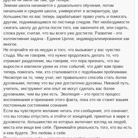
Земная школа начинается с дошкольного обучения, потом
начальная и средняя школа, университет и аспирантура, где
большинство из вас теперь зарабатывает право учить и помогать
другим, поднимающимся по лестнице следом. Нет необходимости
сжигать школу до дотла после того, как закончите её, или сидеть,
сложа руки, считая, что вы всего уже достигли. Развитие - это
коллективная задача - Единое Целое, индивидуализированное как
многое.
Не огорчайте из-за неудач и того, что вызывает у вас чувство
стыда. Мы не говорим, что нужно продолжать делать то, что
отражает разделение, мы говорим, что пора признать, что вы
выросли и извлекли уроки из этих событий, что даёт вам право
теперь помогать тем, кто сталкивается с подобными проблемами.
Несмотря на то, чему учат, нет правильного способа стать более
духовными, потому что вы уже достаточно духовны. Никакой путь,
учитель, инструмент или опыт не могут сделать вас более
духовными, чем вы уже есть. Эволюция – это просто процесс
воспоминания и признания этого факта, пока это не станет вашим
постоянным состоянием сознания.
Если вы чувствуете желание читать эти сообщения, это означает,
что вы готовы отпустить и отойти от концепций, принятых в мире о
духовности, большинство из которых включает взгляд на людей,
места или вещи вне себя. Принимайте реальность того, кто вы есть
и кем будете. Это любовь к себе.