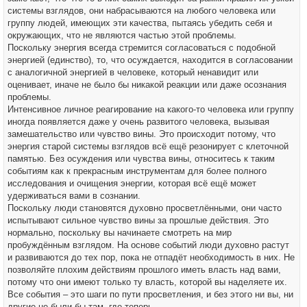
системы взглядов, они набрасываются на любого человека или
группу людей, имеющих эти качества, пытаясь убедить себя и
окружающих, что не являются частью этой проблемы.
Поскольку энергия всегда стремится согласоваться с подобной
энергией (единство), то, что осуждается, находится в согласовании
с аналогичной энергией в человеке, который ненавидит или
оценивает, иначе не было бы никакой реакции или даже осознания
проблемы.
Интенсивное личное реагирование на какого-то человека или группу
иногда появляется даже у очень развитого человека, вызывая
замешательство или чувство вины. Это происходит потому, что
энергия старой системы взглядов всё ещё резонирует с клеточной
памятью. Без осуждения или чувства вины, относитесь к таким
событиям как к прекрасным инструментам для более полного
исследования и очищения энергии, которая всё ещё может
удерживаться вами в сознании.
Поскольку люди становятся духовно просветлёнными, они часто
испытывают сильное чувство вины за прошлые действия. Это
нормально, поскольку вы начинаете смотреть на мир
пробуждённым взглядом. На основе событий люди духовно растут
и развиваются до тех пор, пока не отпадёт необходимость в них. Не
позволяйте плохим действиям прошлого иметь власть над вами,
потому что они имеют только ту власть, которой вы наделяете их.
Все события – это шаги по пути просветления, и без этого ни вы, ни
другие не были бы там, где теперь.