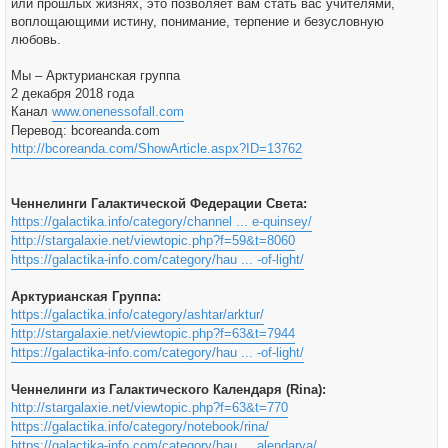
или прошлых жизнях, это позволяет вам стать вас учителями,
воплощающими истину, понимание, терпение и безусловную
любовь.
Мы – Арктурианская группа
2 декабря 2018 года
Канал
www.onenessofall.com
Перевод: bcoreanda.com
http://bcoreanda.com/ShowArticle.aspx?ID=13762
Ченнелинги Галактической Федерации Света:
https://galactika.info/category/channel ... e-quinsey/
http://stargalaxie.net/viewtopic.php?f=59&t=8060
https://galactika-info.com/category/hau ... -of-light/
Арктурианская Группа:
https://galactika.info/category/ashtar/arktur/
http://stargalaxie.net/viewtopic.php?f=63&t=7944
https://galactika-info.com/category/hau ... -of-light/
Ченнелинги из Галактического Календаря (Rina):
http://stargalaxie.net/viewtopic.php?f=63&t=770
https://galactika.info/category/notebook/rina/
https://galactika-info.com/category/hau ... alendarya/