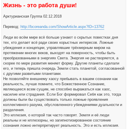
Жизнь - это работа души!
Арктурианская Группа 02.12.2018
Перевод:
http://bcoreanda.com/ShowArticle.aspx?ID=13762
Люди во всём мире всё больше узнают о скрытых повестках дня
тех, кто делает всё ради своих корыстных интересов. Ложные
убеждения и концепции, управлявшие трёхмерным миром на
протяжении многих веков, выходят на поверхность, чтобы быть
преобразованными в энергиях Света. Энергия не растворяется, а
скорее по мере развития меняет форму. Другие планеты сделали
его, и теперь пришла очередь Земли стать планетой, согласованной
с другими развитыми планетами.
Не позволяйте внешнему хаосу пребывать в вашем сознании как
реальность, лучше помните, что Божественное Сознание,
являющееся всем сущим, не способно выражаться как хаос,
насилие или страдания. Если Бог формировал Себя как это, тогда
должны были бы существовать только ложные проявления
коллективного разума, обусловленного убеждениями дуальности и
разделения.
Это иллюзия, о которой так часто говорят. Земля и её люди
реальны и не иллюзорны, но загипнотизированное состояние
сознания ложно интерпретирует реальность. Это и есть иллюзия.