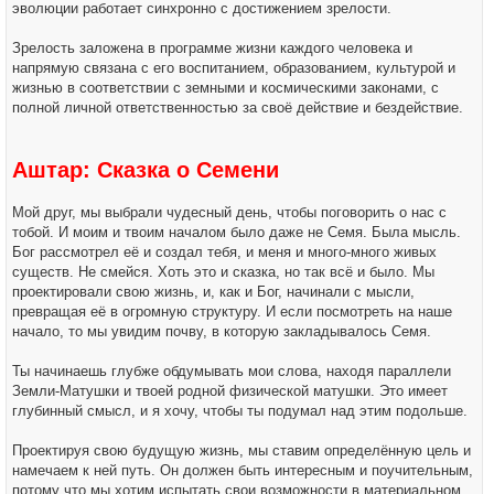
эволюции работает синхронно с достижением зрелости.
Зрелость заложена в программе жизни каждого человека и
напрямую связана с его воспитанием, образованием, культурой и
жизнью в соответствии с земными и космическими законами, с
полной личной ответственностью за своё действие и бездействие.
Аштар: Сказка о Семени
Мой друг, мы выбрали чудесный день, чтобы поговорить о нас с
тобой. И моим и твоим началом было даже не Семя. Была мысль.
Бог рассмотрел её и создал тебя, и меня и много-много живых
существ. Не смейся. Хоть это и сказка, но так всё и было. Мы
проектировали свою жизнь, и, как и Бог, начинали с мысли,
превращая её в огромную структуру. И если посмотреть на наше
начало, то мы увидим почву, в которую закладывалось Семя.
Ты начинаешь глубже обдумывать мои слова, находя параллели
Земли-Матушки и твоей родной физической матушки. Это имеет
глубинный смысл, и я хочу, чтобы ты подумал над этим подольше.
Проектируя свою будущую жизнь, мы ставим определённую цель и
намечаем к ней путь. Он должен быть интересным и поучительным,
потому что мы хотим испытать свои возможности в материальном