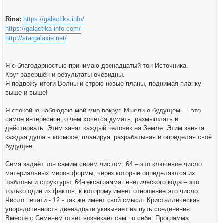
Rina:
https://galactika.info/
https://galactika-info.com/
http://stargalaxie.net/
Я с благодарностью принимаю двенадцатый тон Источника.
Круг завершён и результаты очевидны.
Я подвожу итоги Волны и строю новые планы, поднимая планку
выше и выше!
Я спокойно наблюдаю мой мир вокруг. Мысли о будущем — это
самое интересное, о чём хочется думать, размышлять и
действовать. Этим занят каждый человек на Земле. Этим занята
каждая душа в космосе, планируя, разрабатывая и определяя своё
будущее.
Семя задаёт тон самим своим числом. 64 – это ключевое число
материальных миров формы, через которые определяются их
шаблоны и структуры. 64-гексаграмма генетического кода – это
только один из фактов, к которому имеет отношение это число.
Число печати - 12 - так же имеет свой смысл. Кристаллическая
упорядоченность двенадцати указывает на путь соединения.
Вместе с Семенем ответ возникает сам по себе: Программа