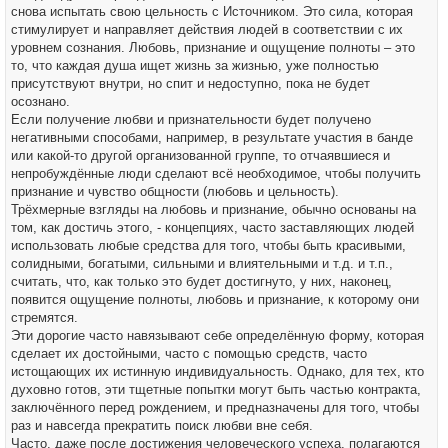
снова испытать свою цельность с Источником. Это сила, которая
стимулирует и направляет действия людей в соответствии с их
уровнем сознания. Любовь, признание и ощущение полноты – это
то, что каждая душа ищет жизнь за жизнью, уже полностью
присутствуют внутри, но спит и недоступно, пока не будет
осознано.
Если получение любви и признательности будет получено
негативными способами, например, в результате участия в банде
или какой-то другой организованной группе, то отчаявшиеся и
непробуждённые люди сделают всё необходимое, чтобы получить
признание и чувство общности (любовь и цельность).
Трёхмерные взгляды на любовь и признание, обычно основаны на
том, как достичь этого, - концепциях, часто заставляющих людей
использовать любые средства для того, чтобы быть красивыми,
солидными, богатыми, сильными и влиятельными и т.д. и т.п.,
считать, что, как только это будет достигнуто, у них, наконец,
появится ощущение полноты, любовь и признание, к которому они
стремятся.
Эти дорогие часто навязывают себе определённую форму, которая
сделает их достойными, часто с помощью средств, часто
истощающих их истинную индивидуальность. Однако, для тех, кто
духовно готов, эти тщетные попытки могут быть частью контракта,
заключённого перед рождением, и предназначены для того, чтобы
раз и навсегда прекратить поиск любви вне себя.
Часто, даже после достижения человеческого успеха, полагаются