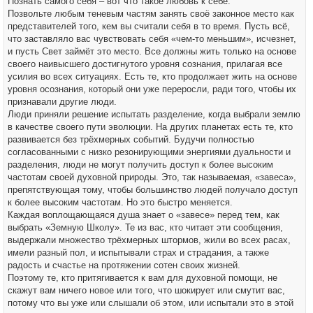
Познать самого себя – вот что такое любовь к себе.
Позвольте любым теневым частям занять своё законное место как
представителей того, кем вы считали себя в то время. Пусть всё,
что заставляло вас чувствовать себя «чем-то меньшим», исчезнет,
и пусть Свет займёт это место. Все должны жить только на основе
своего наивысшего достигнутого уровня сознания, прилагая все
усилия во всех ситуациях. Есть те, кто продолжает жить на основе
уровня осознания, который они уже переросли, ради того, чтобы их
признавали другие люди.
Люди приняли решение испытать разделение, когда выбрали землю
в качестве своего пути эволюции. На других планетах есть те, кто
развивается без трёхмерных событий. Будучи полностью
согласованными с низко резонирующими энергиями дуальности и
разделения, люди не могут получить доступ к более высоким
частотам своей духовной природы. Это, так называемая, «завеса»,
препятствующая тому, чтобы большинство людей получало доступ
к более высоким частотам. Но это быстро меняется.
Каждая воплощающаяся душа знает о «завесе» перед тем, как
выбрать «Земную Школу». Те из вас, кто читает эти сообщения,
выдержали множество трёхмерных штормов, жили во всех расах,
имели разный пол, и испытывали страх и страдания, а также
радость и счастье на протяжении сотен своих жизней.
Поэтому те, кто притягивается к вам для духовной помощи, не
скажут вам ничего новое или того, что шокирует или смутит вас,
потому что вы уже или слышали об этом, или испытали это в этой