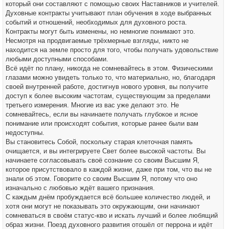
который они составляют с помощью своих Наставников и учителей.
Духовные контракты учитывают план обучения в ходе выбранных
событий и отношений, необходимых для духовного роста.
Контракты могут быть изменены, но немногие понимают это.
Несмотря на продвигаемые трёхмерные взгляды, никто не
находится на земле просто для того, чтобы получать удовольствие
любыми доступными способами.
Всё идёт по плану, никогда не сомневайтесь в этом. Физическими
глазами можно увидеть только то, что материально, но, благодаря
своей внутренней работе, достигнув нового уровня, вы получите
доступ к более высоким частотам, существующим за пределами
третьего измерения. Многие из вас уже делают это. Не
сомневайтесь, если вы начинаете получать глубокое и ясное
понимание или происходят события, которые ранее были вам
недоступны.
Вы становитесь Собой, поскольку старая клеточная память
очищается, и вы интегрируете Свет более высокой частоты. Вы
начинаете согласовывать своё сознание со своим Высшим Я,
которое присутствовало в каждой жизни, даже при том, что вы не
знали об этом. Говорите со своим Высшим Я, потому что оно
изначально с любовью ждёт вашего признания.
С каждым днём пробуждается всё большее количество людей, и
хотя они могут не показывать это окружающим, они начинают
сомневаться в своём статус-кво и искать лучший и более любящий
образ жизни. Поезд духовного развития отошёл от перрона и идёт