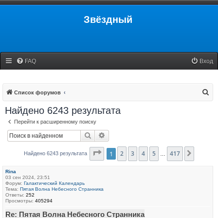
Звёздный
FAQ
Вход
П
Список форумов
о
Найдено 6243 результата
и
Перейти к расширенному поиску
с
Поиск
Расширенный поиск
к
Страница
1
2
3
1
из
4
417
5
417
След.
Найдено 6243 результата
…
Rina
03 сен 2024, 23:51
Форум:
Галактический Календарь
Тема:
Пятая Волна Небесного Странника
Ответы:
252
Просмотры:
405294
Re: Пятая Волна Небесного Странника