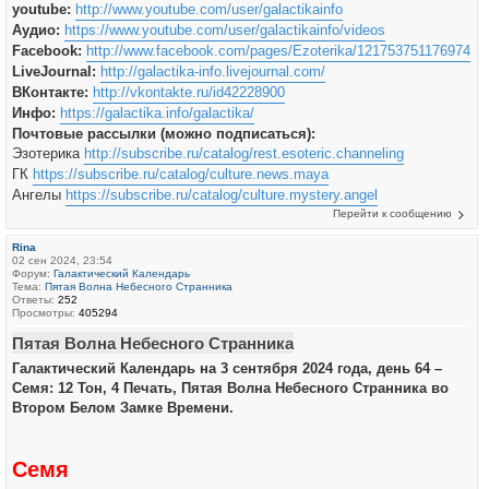
youtube:
http://www.youtube.com/user/galactikainfo
Аудио:
https://www.youtube.com/user/galactikainfo/videos
Facebook:
http://www.facebook.com/pages/Ezoterika/121753751176974
LiveJournal:
http://galactika-info.livejournal.com/
ВКонтакте:
http://vkontakte.ru/id42228900
Инфо:
https://galactika.info/galactika/
Почтовые рассылки (можно подписаться):
Эзотерика
http://subscribe.ru/catalog/rest.esoteric.channeling
ГК
https://subscribe.ru/catalog/culture.news.maya
Ангелы
https://subscribe.ru/catalog/culture.mystery.angel
Перейти к сообщению
Rina
02 сен 2024, 23:54
Форум:
Галактический Календарь
Тема:
Пятая Волна Небесного Странника
Ответы:
252
Просмотры:
405294
Пятая Волна Небесного Странника
Галактический Календарь на 3 сентября 2024 года, день 64 –
Семя: 12 Тон, 4 Печать, Пятая Волна Небесного Странника во
Втором Белом Замке Времени.
Семя