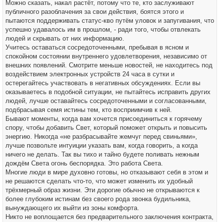
Можно сказать, накал растёт, потому что те, кто заслуживают
публичного разоблачения за свои действия, боятся этого и
пытаются поддерживать статус-кво путём уловок и запугивания, что
успешно удавалось им в прошлом, - ради того, чтобы отвлекать
людей и скрывать от них информацию.
Учитесь оставаться сосредоточенными, пребывая в ясном и
спокойном состоянии внутреннего удовлетворения, независимо от
внешних появлений. Смотрите меньше новостей, не находитесь под
воздействием электронных устройств 24 часа в сутки и
остерегайтесь участвовать в негативных обсуждениях. Если вы
оказываетесь в подобной ситуации, не пытайтесь исправить других
людей, лучше оставайтесь сосредоточенными и согласованными,
подбрасывая семя истины тем, кто восприимчив к ней.
Бывают моменты, когда вам хочется присоединиться к горячему
спору, чтобы добавить Свет, который поможет открыть и повысить
энергию. Никогда «не разбрасывайте жемчуг перед свиньями»,
лучше позвольте интуиции указать вам, когда говорить, а когда
ничего не делать. Так вы тихо и тайно будете поливать нежным
дождём Света огонь беспорядка. Это работа Света.
Многие люди в мире духовно готовы, но отказывают себя в этом и
не решаются сделать что-то, что может изменить их удобный
трёхмерный образ жизни. Эти дорогие обычно не открываются к
более глубоким истинам без своего рода звонка будильника,
вынуждающего их выйти из зоны комфорта.
Никто не воплощается без предварительного заключения контракта,