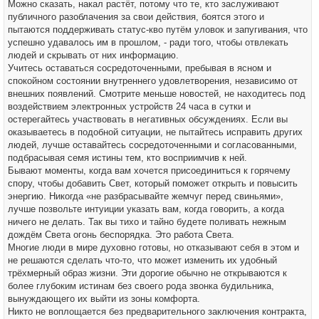
Можно сказать, накал растёт, потому что те, кто заслуживают
публичного разоблачения за свои действия, боятся этого и
пытаются поддерживать статус-кво путём уловок и запугивания, что
успешно удавалось им в прошлом, - ради того, чтобы отвлекать
людей и скрывать от них информацию.
Учитесь оставаться сосредоточенными, пребывая в ясном и
спокойном состоянии внутреннего удовлетворения, независимо от
внешних появлений. Смотрите меньше новостей, не находитесь под
воздействием электронных устройств 24 часа в сутки и
остерегайтесь участвовать в негативных обсуждениях. Если вы
оказываетесь в подобной ситуации, не пытайтесь исправить других
людей, лучше оставайтесь сосредоточенными и согласованными,
подбрасывая семя истины тем, кто восприимчив к ней.
Бывают моменты, когда вам хочется присоединиться к горячему
спору, чтобы добавить Свет, который поможет открыть и повысить
энергию. Никогда «не разбрасывайте жемчуг перед свиньями»,
лучше позвольте интуиции указать вам, когда говорить, а когда
ничего не делать. Так вы тихо и тайно будете поливать нежным
дождём Света огонь беспорядка. Это работа Света.
Многие люди в мире духовно готовы, но отказывают себя в этом и
не решаются сделать что-то, что может изменить их удобный
трёхмерный образ жизни. Эти дорогие обычно не открываются к
более глубоким истинам без своего рода звонка будильника,
вынуждающего их выйти из зоны комфорта.
Никто не воплощается без предварительного заключения контракта,