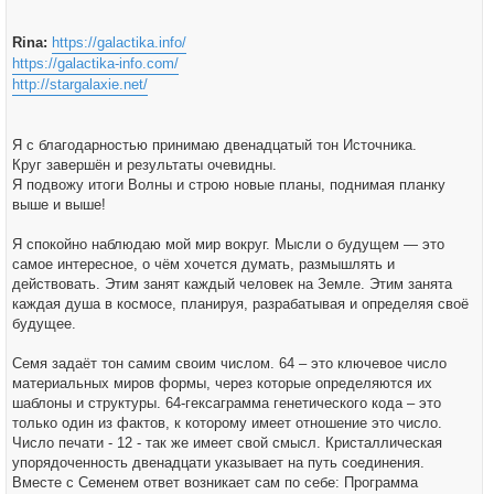
Rina:
https://galactika.info/
https://galactika-info.com/
http://stargalaxie.net/
Я с благодарностью принимаю двенадцатый тон Источника.
Круг завершён и результаты очевидны.
Я подвожу итоги Волны и строю новые планы, поднимая планку
выше и выше!
Я спокойно наблюдаю мой мир вокруг. Мысли о будущем — это
самое интересное, о чём хочется думать, размышлять и
действовать. Этим занят каждый человек на Земле. Этим занята
каждая душа в космосе, планируя, разрабатывая и определяя своё
будущее.
Семя задаёт тон самим своим числом. 64 – это ключевое число
материальных миров формы, через которые определяются их
шаблоны и структуры. 64-гексаграмма генетического кода – это
только один из фактов, к которому имеет отношение это число.
Число печати - 12 - так же имеет свой смысл. Кристаллическая
упорядоченность двенадцати указывает на путь соединения.
Вместе с Семенем ответ возникает сам по себе: Программа