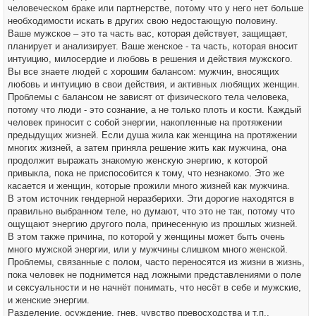
человеческом браке или партнерстве, потому что у него нет больше
необходимости искать в других свою недостающую половину.
Ваше мужское – это та часть вас, которая действует, защищает,
планирует и анализирует. Ваше женское - та часть, которая вносит
интуицию, милосердие и любовь в решения и действия мужского.
Вы все знаете людей с хорошим балансом: мужчин, вносящих
любовь и интуицию в свои действия, и активных любящих женщин.
Проблемы с балансом не зависят от физического тела человека,
потому что люди - это сознание, а не только плоть и кости. Каждый
человек приносит с собой энергии, накопленные на протяжении
предыдущих жизней. Если душа жила как женщина на протяжении
многих жизней, а затем приняла решение жить как мужчина, она
продолжит выражать знакомую женскую энергию, к которой
привыкла, пока не приспособится к тому, что незнакомо. Это же
касается и женщин, которые прожили много жизней как мужчина.
В этом источник гендерной неразберихи. Эти дорогие находятся в
правильно выбранном теле, но думают, что это не так, потому что
ощущают энергию другого пола, принесенную из прошлых жизней.
В этом также причина, по которой у женщины может быть очень
много мужской энергии, или у мужчины слишком много женской.
Проблемы, связанные с полом, часто переносятся из жизни в жизнь,
пока человек не поднимется над ложными представлениями о поле
и сексуальности и не начнёт понимать, что несёт в себе и мужские,
и женские энергии.
Разделение, осуждение, гнев, чувство превосходства и т.п.,