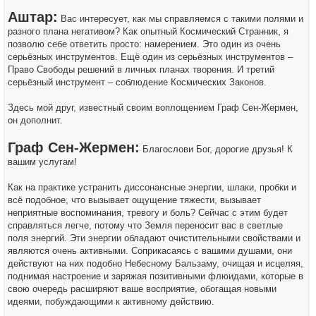
Аштар:
Вас интересует, как мы справляемся с такими полями и
разного плана негативом? Как опытный Космический Странник, я
позволю себе ответить просто: намерением. Это один из очень
серьёзных инструментов. Ещё один из серьёзных инструментов –
Право Свободы решений в личных планах творения. И третий
серьёзный инструмент – соблюдение Космических Законов.
Здесь мой друг, известный своим воплощением Граф Сен-Жермен,
он дополнит.
Граф Сен-Жермен:
Благослови Бог, дорогие друзья! К
вашим услугам!
Как на практике устранить диссонансные энергии, шлаки, пробки и
всё подобное, что вызывает ощущение тяжести, вызывает
неприятные воспоминания, тревогу и боль? Сейчас с этим будет
справляться легче, потому что Земля переносит вас в светлые
поля энергий. Эти энергии обладают очистительными свойствами и
являются очень активными. Соприкасаясь с вашими душами, они
действуют на них подобно Небесному Бальзаму, очищая и исцеляя,
поднимая настроение и заряжая позитивными флюидами, которые в
свою очередь расширяют ваше восприятие, обогащая новыми
идеями, побуждающими к активному действию.