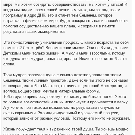
мире, мы хотим созидать, совершенствовать, мы хотим учиться! И
когда мы видим проект своей жизни в мечтах, мы закладываем
программу в ядро ДНК, это и станет тем Семенем, которое
вырастая в физическом мире, будет раскрывать наши способности,
помогая осуществлению нашего плана, и сохраняя в памяти
результаты наших экспериментов.
Это по-настоящему уникальный процесс. С какого возраста ты себя
помнишь? Лет с трёх? Вспомни свои мысли. Они не были детскими.
Детскими были только эмоции. А мысли были взрослыми, потому
что душа твоя мудрая, опытная, зрелая. Иначе ты не читал бы эти
слова.
Твоя мудрая взрослая душа с самого детства управляла твоим
Семенем, твоим личным проектом, даже если ты этого не сознавал,
и превращала тебя в Мастера, оттачивающего своё Мастерство, и
воплощающего свои мечты в материальные формы.
Тебе трудно пришлось, потому что никому не бывает легко. У кого-
то больше возможностей и он их использует и пробивается к верху.
А у кого-то при таких же возможностях результаты получаются
очень скромными. Это индивидуальный и уважаемый процесс,
который зависит от разных условий. Поэтому его никто не осуждает.
Жизнь побуждает тебя к выражению твоей души. Ты хочешь мощно
раскинуть крылья и взмыть к Солнцу, чтобы его поцелуй дал тебе