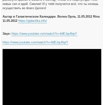
новых сил и идей. Смелее! И у тебя получится всё, что ты хочешь
осуществить во благо Целого!
Аштар в Галактическом Календаре. Волна Орла, 11.05.2012 Rina
11.05.2012
https://galactika.info/
Звук:
https://www.youtube.com/watch?v=4dEJqcl6qrY
https://www.youtube.com/watch?v=4dEJqcl6qrY