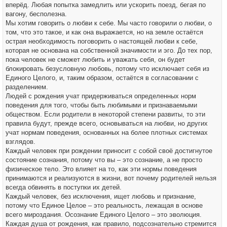
вперёд. Любая попытка замедлить или ускорить поезд, бегая по
вагону, бесполезна.
Мы хотим говорить о любви к себе. Мы часто говорили о любви, о
том, что это такое, и как она выражается, но на земле остаётся
острая необходимость поговорить о настоящей любви к себе,
которая не основана на собственной значимости и эго. До тех пор,
пока человек не сможет любить и уважать себя, он будет
блокировать безусловную любовь, потому что исключает себя из
Единого Целого, и, таким образом, остаётся в согласовании с
разделением.
Людей с рождения учат придерживаться определенных норм
поведения для того, чтобы быть любимыми и признаваемыми
обществом. Если родители в некоторой степени развиты, то эти
правила будут, прежде всего, основываться на любви, но других
учат нормам поведения, основанных на более плотных системах
взглядов.
Каждый человек при рождении приносит с собой своё достигнутое
состояние сознания, потому что вы – это сознание, а не просто
физическое тело. Это влияет на то, как эти нормы поведения
принимаются и реализуются в жизни, вот почему родителей нельзя
всегда обвинять в поступки их детей.
Каждый человек, без исключения, ищет любовь и признание,
потому что Единое Целое – это реальность, лежащая в основе
всего мироздания. Осознание Единого Целого – это эволюция.
Каждая душа от рождения, как правило, подсознательно стремится