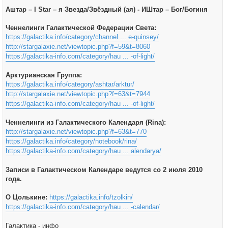
Аштар – I Star – я Звезда/Звёздный (ая) - ИШтар – Бог/Богиня
Ченнелинги Галактической Федерации Света:
https://galactika.info/category/channel ... e-quinsey/
http://stargalaxie.net/viewtopic.php?f=59&t=8060
https://galactika-info.com/category/hau ... -of-light/
Арктурианская Группа:
https://galactika.info/category/ashtar/arktur/
http://stargalaxie.net/viewtopic.php?f=63&t=7944
https://galactika-info.com/category/hau ... -of-light/
Ченнелинги из Галактического Календаря (Rina):
http://stargalaxie.net/viewtopic.php?f=63&t=770
https://galactika.info/category/notebook/rina/
https://galactika-info.com/category/hau ... alendarya/
Записи в Галактическом Календаре ведутся со 2 июля 2010
года.
О Цолькине:
https://galactika.info/tzolkin/
https://galactika-info.com/category/hau ... -calendar/
Галактика - инфо