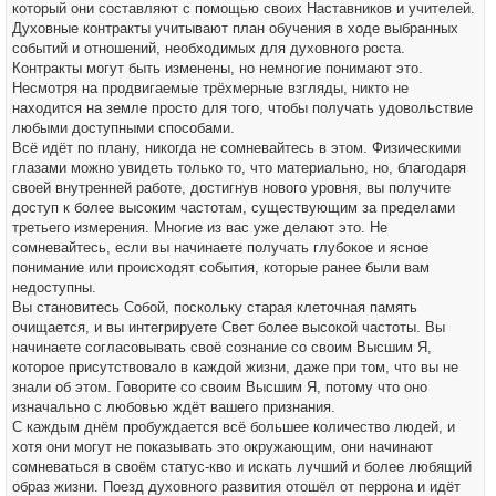
который они составляют с помощью своих Наставников и учителей.
Духовные контракты учитывают план обучения в ходе выбранных
событий и отношений, необходимых для духовного роста.
Контракты могут быть изменены, но немногие понимают это.
Несмотря на продвигаемые трёхмерные взгляды, никто не
находится на земле просто для того, чтобы получать удовольствие
любыми доступными способами.
Всё идёт по плану, никогда не сомневайтесь в этом. Физическими
глазами можно увидеть только то, что материально, но, благодаря
своей внутренней работе, достигнув нового уровня, вы получите
доступ к более высоким частотам, существующим за пределами
третьего измерения. Многие из вас уже делают это. Не
сомневайтесь, если вы начинаете получать глубокое и ясное
понимание или происходят события, которые ранее были вам
недоступны.
Вы становитесь Собой, поскольку старая клеточная память
очищается, и вы интегрируете Свет более высокой частоты. Вы
начинаете согласовывать своё сознание со своим Высшим Я,
которое присутствовало в каждой жизни, даже при том, что вы не
знали об этом. Говорите со своим Высшим Я, потому что оно
изначально с любовью ждёт вашего признания.
С каждым днём пробуждается всё большее количество людей, и
хотя они могут не показывать это окружающим, они начинают
сомневаться в своём статус-кво и искать лучший и более любящий
образ жизни. Поезд духовного развития отошёл от перрона и идёт