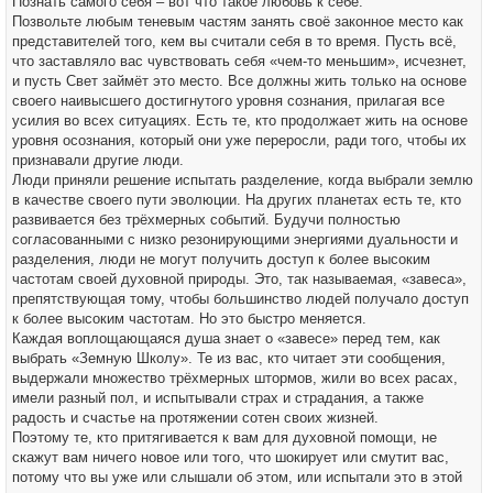
Познать самого себя – вот что такое любовь к себе.
Позвольте любым теневым частям занять своё законное место как
представителей того, кем вы считали себя в то время. Пусть всё,
что заставляло вас чувствовать себя «чем-то меньшим», исчезнет,
и пусть Свет займёт это место. Все должны жить только на основе
своего наивысшего достигнутого уровня сознания, прилагая все
усилия во всех ситуациях. Есть те, кто продолжает жить на основе
уровня осознания, который они уже переросли, ради того, чтобы их
признавали другие люди.
Люди приняли решение испытать разделение, когда выбрали землю
в качестве своего пути эволюции. На других планетах есть те, кто
развивается без трёхмерных событий. Будучи полностью
согласованными с низко резонирующими энергиями дуальности и
разделения, люди не могут получить доступ к более высоким
частотам своей духовной природы. Это, так называемая, «завеса»,
препятствующая тому, чтобы большинство людей получало доступ
к более высоким частотам. Но это быстро меняется.
Каждая воплощающаяся душа знает о «завесе» перед тем, как
выбрать «Земную Школу». Те из вас, кто читает эти сообщения,
выдержали множество трёхмерных штормов, жили во всех расах,
имели разный пол, и испытывали страх и страдания, а также
радость и счастье на протяжении сотен своих жизней.
Поэтому те, кто притягивается к вам для духовной помощи, не
скажут вам ничего новое или того, что шокирует или смутит вас,
потому что вы уже или слышали об этом, или испытали это в этой