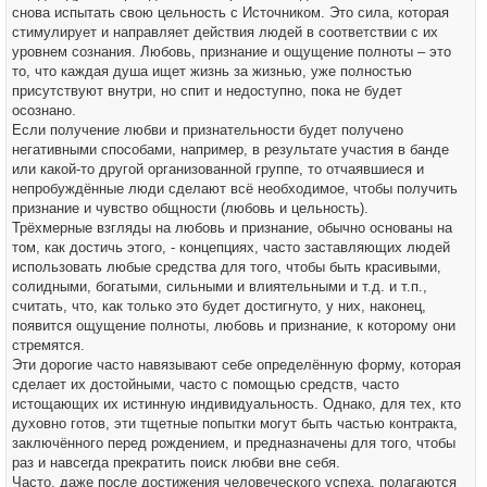
снова испытать свою цельность с Источником. Это сила, которая
стимулирует и направляет действия людей в соответствии с их
уровнем сознания. Любовь, признание и ощущение полноты – это
то, что каждая душа ищет жизнь за жизнью, уже полностью
присутствуют внутри, но спит и недоступно, пока не будет
осознано.
Если получение любви и признательности будет получено
негативными способами, например, в результате участия в банде
или какой-то другой организованной группе, то отчаявшиеся и
непробуждённые люди сделают всё необходимое, чтобы получить
признание и чувство общности (любовь и цельность).
Трёхмерные взгляды на любовь и признание, обычно основаны на
том, как достичь этого, - концепциях, часто заставляющих людей
использовать любые средства для того, чтобы быть красивыми,
солидными, богатыми, сильными и влиятельными и т.д. и т.п.,
считать, что, как только это будет достигнуто, у них, наконец,
появится ощущение полноты, любовь и признание, к которому они
стремятся.
Эти дорогие часто навязывают себе определённую форму, которая
сделает их достойными, часто с помощью средств, часто
истощающих их истинную индивидуальность. Однако, для тех, кто
духовно готов, эти тщетные попытки могут быть частью контракта,
заключённого перед рождением, и предназначены для того, чтобы
раз и навсегда прекратить поиск любви вне себя.
Часто, даже после достижения человеческого успеха, полагаются