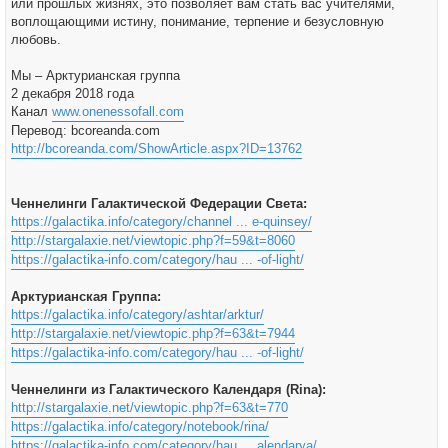
или прошлых жизнях, это позволяет вам стать вас учителями,
воплощающими истину, понимание, терпение и безусловную
любовь.
Мы – Арктурианская группа
2 декабря 2018 года
Канал
www.onenessofall.com
Перевод: bcoreanda.com
http://bcoreanda.com/ShowArticle.aspx?ID=13762
Ченнелинги Галактической Федерации Света:
https://galactika.info/category/channel ... e-quinsey/
http://stargalaxie.net/viewtopic.php?f=59&t=8060
https://galactika-info.com/category/hau ... -of-light/
Арктурианская Группа:
https://galactika.info/category/ashtar/arktur/
http://stargalaxie.net/viewtopic.php?f=63&t=7944
https://galactika-info.com/category/hau ... -of-light/
Ченнелинги из Галактического Календаря (Rina):
http://stargalaxie.net/viewtopic.php?f=63&t=770
https://galactika.info/category/notebook/rina/
https://galactika-info.com/category/hau ... alendarya/