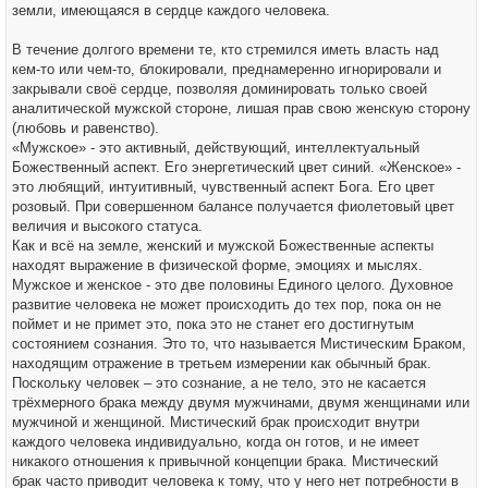
земли, имеющаяся в сердце каждого человека.
В течение долгого времени те, кто стремился иметь власть над
кем-то или чем-то, блокировали, преднамеренно игнорировали и
закрывали своё сердце, позволяя доминировать только своей
аналитической мужской стороне, лишая прав свою женскую сторону
(любовь и равенство).
«Мужское» - это активный, действующий, интеллектуальный
Божественный аспект. Его энергетический цвет синий. «Женское» -
это любящий, интуитивный, чувственный аспект Бога. Его цвет
розовый. При совершенном балансе получается фиолетовый цвет
величия и высокого статуса.
Как и всё на земле, женский и мужской Божественные аспекты
находят выражение в физической форме, эмоциях и мыслях.
Мужское и женское - это две половины Единого целого. Духовное
развитие человека не может происходить до тех пор, пока он не
поймет и не примет это, пока это не станет его достигнутым
состоянием сознания. Это то, что называется Мистическим Браком,
находящим отражение в третьем измерении как обычный брак.
Поскольку человек – это сознание, а не тело, это не касается
трёхмерного брака между двумя мужчинами, двумя женщинами или
мужчиной и женщиной. Мистический брак происходит внутри
каждого человека индивидуально, когда он готов, и не имеет
никакого отношения к привычной концепции брака. Мистический
брак часто приводит человека к тому, что у него нет потребности в