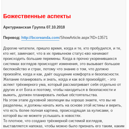
Божественные аспекты
Арктурианская Группа 07.10.2018
Перевод:
http://bcoreanda.com
/ShowArticle.aspx?ID=13571
Дорогие читатели, пришло время, когда и те, кто пробудился, и те,
кто нет, замечают, что в их привычном статус-кво начинают
происходить большие перемены. Когда в прочно укоренившихся
системах взглядов происходят изменения, это вызывает большое
беспокойство и страх, потому что знание о том, что должно
произойти, когда и как, даёт ощущение комфорта и безопасности.
Желание планировать и знать, когда и как всё произойдёт, - это
аспект трёхмерного ума, который рассматривает себя отдельно от
других и от Бога и поэтому, чтобы находиться в безопасности и
выжить, должен планировать любые обстоятельства.
На этом этапе духовной эволюции вы хорошо знаете, что вы не
разделены, и должны начать жить на основе этой истины и верить,
что есть более полная картина, происходящая за кулисами, о
которой вы не можете услышать в новостях.
То плотное, что создано трёхмерной системой взглядов,
выставляется напоказ, чтобы можно было признать его таким, каким