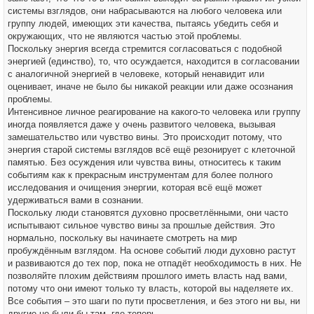
системы взглядов, они набрасываются на любого человека или
группу людей, имеющих эти качества, пытаясь убедить себя и
окружающих, что не являются частью этой проблемы.
Поскольку энергия всегда стремится согласоваться с подобной
энергией (единство), то, что осуждается, находится в согласовании
с аналогичной энергией в человеке, который ненавидит или
оценивает, иначе не было бы никакой реакции или даже осознания
проблемы.
Интенсивное личное реагирование на какого-то человека или группу
иногда появляется даже у очень развитого человека, вызывая
замешательство или чувство вины. Это происходит потому, что
энергия старой системы взглядов всё ещё резонирует с клеточной
памятью. Без осуждения или чувства вины, относитесь к таким
событиям как к прекрасным инструментам для более полного
исследования и очищения энергии, которая всё ещё может
удерживаться вами в сознании.
Поскольку люди становятся духовно просветлёнными, они часто
испытывают сильное чувство вины за прошлые действия. Это
нормально, поскольку вы начинаете смотреть на мир
пробуждённым взглядом. На основе событий люди духовно растут
и развиваются до тех пор, пока не отпадёт необходимость в них. Не
позволяйте плохим действиям прошлого иметь власть над вами,
потому что они имеют только ту власть, которой вы наделяете их.
Все события – это шаги по пути просветления, и без этого ни вы, ни
другие не были бы там, где теперь.