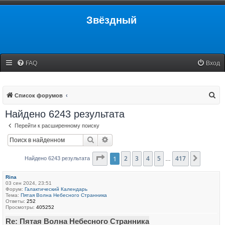
Звёздный
FAQ
Вход
П
Список форумов
о
Найдено 6243 результата
и
Перейти к расширенному поиску
с
Поиск
Расширенный поиск
к
Страница
1
2
3
1
из
4
417
5
417
След.
Найдено 6243 результата
…
Rina
03 сен 2024, 23:51
Форум:
Галактический Календарь
Тема:
Пятая Волна Небесного Странника
Ответы:
252
Просмотры:
405252
Re: Пятая Волна Небесного Странника