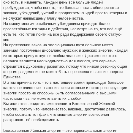
оно есть, и изменить. Каждый день всё больше людей
пробуждается, чтобы понять, что большая часть общепринятых
законов, убеждений, учений и продвигаемых идей просто неверны и
не служат наивысшему благу человечества.
На смену многим ошибочным убеждениям приходят более
просветлённые взгляды и действия, несмотря на то, что всё ещё
есть те, кто готов пойти на всё ради поддержания своего статус-
кво.
На протяжении веков на эволюционном пути большое место
занимал постоянный дисбаланс мужских и женских энергий, каждая
из которых присутствует в любом человеке. Достижение этого
баланса является необходимостью для любого, кто серьёзно
стремится к духовному развитию, потому что низкая резонирующая
энергия разделения не может быть перенесена в высшие энергии
Единства.
В этом причина того, что в настоящее время происходит большое
клеточное очищение - накопившиеся ложные и низко резонирующие
энергии просто не способны быть согласованными с высшими
частотами - вы не можете взять их с собой.
Вы являетесь свидетелями расцвета Божественной Женской
энергии, потому что человечество, наконец, достаточно развилось,
чтобы осознать тот факт, что мощные энергии вознесения
раскрывают её необходимость.
Божественная Женская энергия – это первоначальная энергия