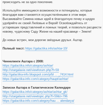
происходить не за одно поколение.
Используйте имеющиеся возможности и потенциалы, которые
благодаря вам становятся осуществлёнными в этом мире.
Высаживайте Семена новых идей в благодатную почву и щедро
удобряйте их своей Любовью и Верой! Освобождайтесь от
устаревших представлений и ложных теорий, и позвольте расцвести
новому, чудесному Саду Жизни на нашей красавице – Земле!
До новых встреч, мои дорогие звёздные друзья. Аштар.
Полный текст:
https://galactika.info/ashtar-10/
Ченнелинги Аштара с 2008:
https://galactika.info/category/ashtar/
http://stargalaxie.net/viewforum.php?f=59
http://galactika-info.blogspot.com/p/bl ... _7414.html
https://galactika-info.com/category/haupt/ashtar/
Записки Аштара в Галактическом Календаре
https://galactika.info/category/ashtar/ashtar_gk/
http://stargalaxie.net/viewtopic.php?f=59&t=796
https://galactika-info.com/category/hau ... alendarya/