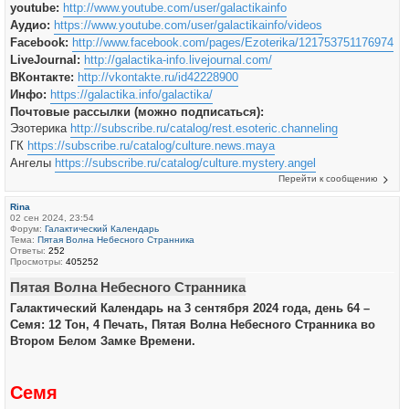
youtube:
http://www.youtube.com/user/galactikainfo
Аудио:
https://www.youtube.com/user/galactikainfo/videos
Facebook:
http://www.facebook.com/pages/Ezoterika/121753751176974
LiveJournal:
http://galactika-info.livejournal.com/
ВКонтакте:
http://vkontakte.ru/id42228900
Инфо:
https://galactika.info/galactika/
Почтовые рассылки (можно подписаться):
Эзотерика
http://subscribe.ru/catalog/rest.esoteric.channeling
ГК
https://subscribe.ru/catalog/culture.news.maya
Ангелы
https://subscribe.ru/catalog/culture.mystery.angel
Перейти к сообщению
Rina
02 сен 2024, 23:54
Форум:
Галактический Календарь
Тема:
Пятая Волна Небесного Странника
Ответы:
252
Просмотры:
405252
Пятая Волна Небесного Странника
Галактический Календарь на 3 сентября 2024 года, день 64 –
Семя: 12 Тон, 4 Печать, Пятая Волна Небесного Странника во
Втором Белом Замке Времени.
Семя