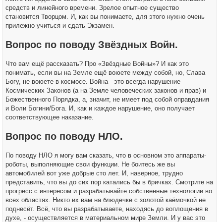
средств и линейного времени. Зрелое опытное существо
становится Творцом. И, как вы понимаете, для этого нужно очень
прилежно учиться и сдать Экзамен.
Вопрос по поводу Звёздных Войн.
Что вам ещё рассказать? Про «Звёздные Войны»? И как это
понимать, если вы на Земле ещё воюете между собой, но, Слава
Богу, не воюете в космосе. Война - это всегда нарушение
Космических Законов (а на Земле человеческих законов и прав) и
Божественного Порядка, а, значит, не имеет под собой оправдания
и Воли Богини/Бога. И, как и каждое нарушение, оно получает
соответствующее наказание.
Вопрос по поводу НЛО.
По поводу НЛО я могу вам сказать, что в основном это аппараты-
роботы, выполняющие свои функции. Не боитесь же вы
автомобилей вот уже добрые сто лет. И, наверное, трудно
представить, что вы до сих пор катались бы в бричках. Смотрите на
прогресс с интересом и разрабатывайте собственные технологии во
всех областях. Никто их вам на блюдечке с золотой каёмочкой не
поднесёт. Всё, что вы разрабатываете, находясь до воплощения в
духе, - осуществляется в материальном мире Земли. И у вас это