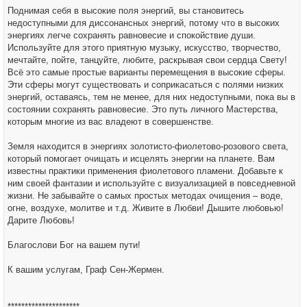
Поднимая себя в высокие поля энергий, вы становитесь
недоступными для диссонансных энергий, потому что в высоких
энергиях легче сохранять равновесие и спокойствие души.
Используйте для этого приятную музыку, искусство, творчество,
мечтайте, пойте, танцуйте, любите, раскрывая свои сердца Свету!
Всё это самые простые варианты перемещения в высокие сферы.
Эти сферы могут существовать и соприкасаться с полями низких
энергий, оставаясь, тем не менее, для них недоступными, пока вы в
состоянии сохранять равновесие. Это путь личного Мастерства,
которым многие из вас владеют в совершенстве.
Земля находится в энергиях золотисто-фиолетово-розового света,
который помогает очищать и исцелять энергии на планете. Вам
известны практики применения фиолетового пламени. Добавьте к
ним своей фантазии и используйте с визуализацией в повседневной
жизни. Не забывайте о самых простых методах очищения – воде,
огне, воздухе, молитве и т.д. Живите в Любви! Дышите любовью!
Дарите Любовь!
Благослови Бог на вашем пути!
К вашим услугам, Граф Сен-Жермен.
*********************