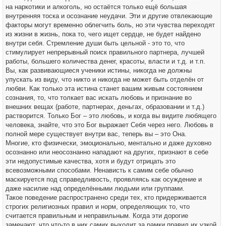
на наркотики и алкоголь, но остаётся только ещё большая
внутренняя тоска и осознание неудачи. Эти и другие отвлекающие
факторы могут временно облегчить боль, но эти чувства переходят
из жизни в жизнь, пока то, чего ищет сердце, не будет найдено
внутри себя. Стремление души быть цельной - это то, что
стимулирует непрерывный поиск правильного партнера, лучшей
работы, большего количества денег, красоты, власти и т.д. и т.п.
Вы, как развивающиеся ученики истины, никогда не должны
упускать из виду, что никто и никогда не может быть отделён от
любви. Как только эта истина станет вашим живым состоянием
сознания, то, что толкает вас искать любовь и признание во
внешних вещах (работе, партнерах, деньгах, образовании и т.д.)
растворится. Только Бог – это любовь, и когда вы видите любящего
человека, знайте, что это Бог выражает Себя через него. Любовь в
полной мере существует внутри вас, теперь вы – это Она.
Многие, кто физически, эмоционально, ментально и даже духовно
осознанно или неосознанно нападают на других, признают в себе
эти недопустимые качества, хотя и будут отрицать это
всевозможными способами. Ненависть к самим себе обычно
маскируется под справедливость, проявляясь как осуждение и
даже насилие над определёнными людьми или группами.
Такое поведение распространено среди тех, кто придерживается
строгих религиозных правил и норм, определяющих то, что
считается правильным и неправильным. Когда эти дорогие
замечают, что что-то в них самих выходит за рамки правил их узкой