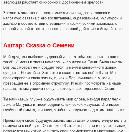
эволюции работает синхронно с достижением зрелости.
Зрелость заложена в программе жизни каждого человека и
напрямую связана с его воспитанием, образованием, культурой и
жизнью в соответствии с земными и космическими законами, с
полной личной ответственностью за своё действие и бездействие.
Аштар: Сказка о Семени
Мой друг, мы выбрали чудесный день, чтобы поговорить о нас с
тобой. И моим и твоим началом было даже не Семя. Была мысль.
Бог рассмотрел её и создал тебя, и меня и много-много живых
существ. Не смейся. Хоть это и сказка, но так всё и было. Мы
проектировали свою жизнь, и, как и Бог, начинали с мысли,
превращая её в огромную структуру. И если посмотреть на наше
начало, то мы увидим почву, в которую закладывалось Семя.
Ты начинаешь глубже обдумывать мои слова, находя параллели
Земли-Матушки и твоей родной физической матушки. Это имеет
глубинный смысл, и я хочу, чтобы ты подумал над этим подольше.
Проектируя свою будущую жизнь, мы ставим определённую цель и
намечаем к ней путь. Он должен быть интересным и поучительным,
потому что мы хотим испытать свои возможности в материальном