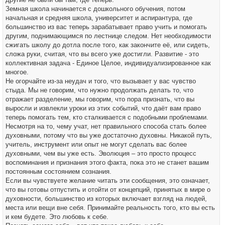
Земная школа начинается с дошкольного обучения, потом
начальная и средняя школа, университет и аспирантура, где
большинство из вас теперь зарабатывает право учить и помогать
другим, поднимающимся по лестнице следом. Нет необходимости
сжигать школу до дотла после того, как закончите её, или сидеть,
сложа руки, считая, что вы всего уже достигли. Развитие - это
коллективная задача - Единое Целое, индивидуализированное как
многое.
Не огорчайте из-за неудач и того, что вызывает у вас чувство
стыда. Мы не говорим, что нужно продолжать делать то, что
отражает разделение, мы говорим, что пора признать, что вы
выросли и извлекли уроки из этих событий, что даёт вам право
теперь помогать тем, кто сталкивается с подобными проблемами.
Несмотря на то, чему учат, нет правильного способа стать более
духовными, потому что вы уже достаточно духовны. Никакой путь,
учитель, инструмент или опыт не могут сделать вас более
духовными, чем вы уже есть. Эволюция – это просто процесс
воспоминания и признания этого факта, пока это не станет вашим
постоянным состоянием сознания.
Если вы чувствуете желание читать эти сообщения, это означает,
что вы готовы отпустить и отойти от концепций, принятых в мире о
духовности, большинство из которых включает взгляд на людей,
места или вещи вне себя. Принимайте реальность того, кто вы есть
и кем будете. Это любовь к себе.