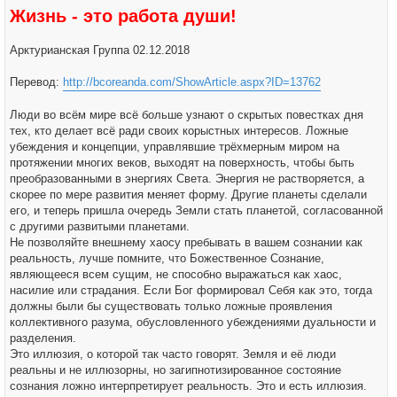
Жизнь - это работа души!
Арктурианская Группа 02.12.2018
Перевод:
http://bcoreanda.com/ShowArticle.aspx?ID=13762
Люди во всём мире всё больше узнают о скрытых повестках дня
тех, кто делает всё ради своих корыстных интересов. Ложные
убеждения и концепции, управлявшие трёхмерным миром на
протяжении многих веков, выходят на поверхность, чтобы быть
преобразованными в энергиях Света. Энергия не растворяется, а
скорее по мере развития меняет форму. Другие планеты сделали
его, и теперь пришла очередь Земли стать планетой, согласованной
с другими развитыми планетами.
Не позволяйте внешнему хаосу пребывать в вашем сознании как
реальность, лучше помните, что Божественное Сознание,
являющееся всем сущим, не способно выражаться как хаос,
насилие или страдания. Если Бог формировал Себя как это, тогда
должны были бы существовать только ложные проявления
коллективного разума, обусловленного убеждениями дуальности и
разделения.
Это иллюзия, о которой так часто говорят. Земля и её люди
реальны и не иллюзорны, но загипнотизированное состояние
сознания ложно интерпретирует реальность. Это и есть иллюзия.