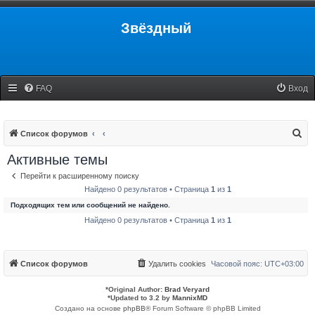
Звёздный
FAQ
Вход
П
Список форумов
о
Активные темы
и
Перейти к расширенному поиску
с
Найдено 0 результатов • Страница
1
из
1
к
Подходящих тем или сообщений не найдено.
Найдено 0 результатов • Страница
1
из
1
Список форумов
Удалить cookies
Часовой пояс:
UTC+03:00
*
Original Author:
Brad Veryard
*
Updated to 3.2 by
MannixMD
Создано на основе
phpBB
® Forum Software © phpBB Limited