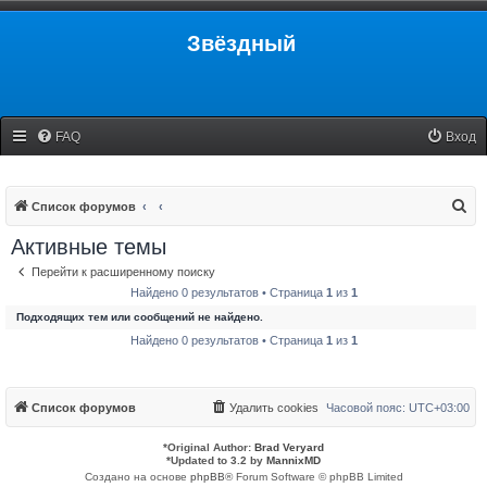
Звёздный
FAQ
Вход
П
Список форумов
о
Активные темы
и
Перейти к расширенному поиску
с
Найдено 0 результатов • Страница
1
из
1
к
Подходящих тем или сообщений не найдено.
Найдено 0 результатов • Страница
1
из
1
Список форумов
Удалить cookies
Часовой пояс:
UTC+03:00
*
Original Author:
Brad Veryard
*
Updated to 3.2 by
MannixMD
Создано на основе
phpBB
® Forum Software © phpBB Limited