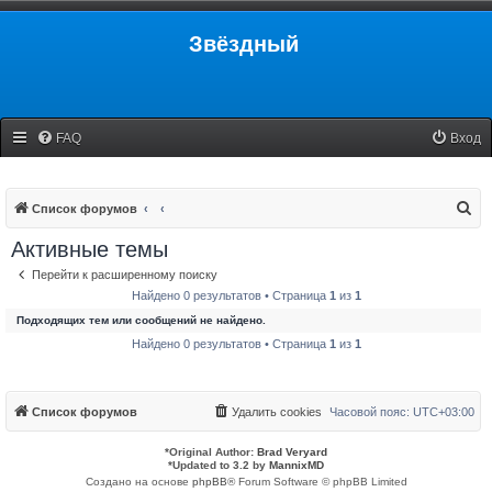
Звёздный
FAQ
Вход
П
Список форумов
о
Активные темы
и
Перейти к расширенному поиску
с
Найдено 0 результатов • Страница
1
из
1
к
Подходящих тем или сообщений не найдено.
Найдено 0 результатов • Страница
1
из
1
Список форумов
Удалить cookies
Часовой пояс:
UTC+03:00
*
Original Author:
Brad Veryard
*
Updated to 3.2 by
MannixMD
Создано на основе
phpBB
® Forum Software © phpBB Limited