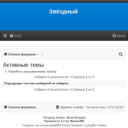
Звёздный
FAQ
Вход
П
Список форумов
о
Активные темы
и
Перейти к расширенному поиску
с
Найдено 0 результатов • Страница
1
из
1
к
Подходящих тем или сообщений не найдено.
Найдено 0 результатов • Страница
1
из
1
Список форумов
Удалить cookies
Часовой пояс:
UTC+03:00
*
Original Author:
Brad Veryard
*
Updated to 3.2 by
MannixMD
Создано на основе
phpBB
® Forum Software © phpBB Limited