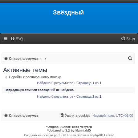
Звёздный
FAQ
Вход
П
Список форумов
о
Активные темы
и
Перейти к расширенному поиску
с
Найдено 0 результатов • Страница
1
из
1
к
Подходящих тем или сообщений не найдено.
Найдено 0 результатов • Страница
1
из
1
Список форумов
Удалить cookies
Часовой пояс:
UTC+03:00
*
Original Author:
Brad Veryard
*
Updated to 3.2 by
MannixMD
Создано на основе
phpBB
® Forum Software © phpBB Limited