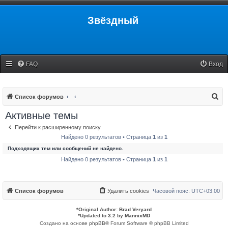
Звёздный
FAQ
Вход
П
Список форумов
о
Активные темы
и
Перейти к расширенному поиску
с
Найдено 0 результатов • Страница
1
из
1
к
Подходящих тем или сообщений не найдено.
Найдено 0 результатов • Страница
1
из
1
Список форумов
Удалить cookies
Часовой пояс:
UTC+03:00
*
Original Author:
Brad Veryard
*
Updated to 3.2 by
MannixMD
Создано на основе
phpBB
® Forum Software © phpBB Limited