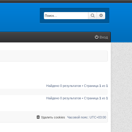
Поиск
Расширенный п
Вход
Найдено 0 результатов • Страница
1
из
1
Найдено 0 результатов • Страница
1
из
1
Удалить cookies
Часовой пояс:
UTC+03:00