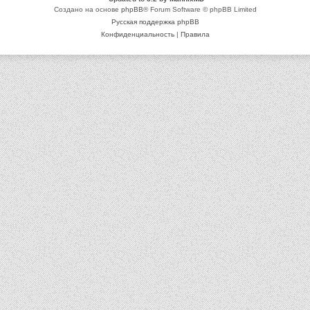
Создано на основе
phpBB
® Forum Software © phpBB Limited
Русская поддержка phpBB
Конфиденциальность
|
Правила