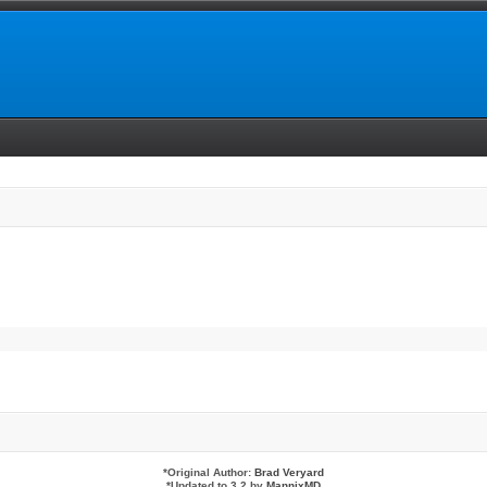
*
Original Author:
Brad Veryard
*
Updated to 3.2 by
MannixMD