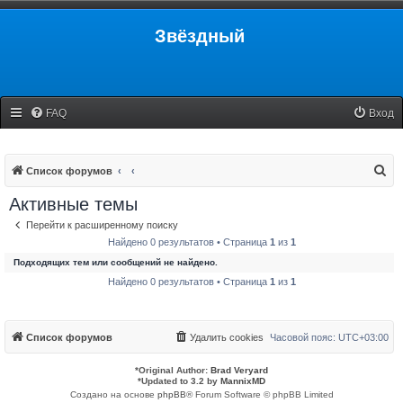
Звёздный
FAQ
Вход
П
Список форумов
о
Активные темы
и
Перейти к расширенному поиску
с
Найдено 0 результатов • Страница
1
из
1
к
Подходящих тем или сообщений не найдено.
Найдено 0 результатов • Страница
1
из
1
Список форумов
Удалить cookies
Часовой пояс:
UTC+03:00
*
Original Author:
Brad Veryard
*
Updated to 3.2 by
MannixMD
Создано на основе
phpBB
® Forum Software © phpBB Limited