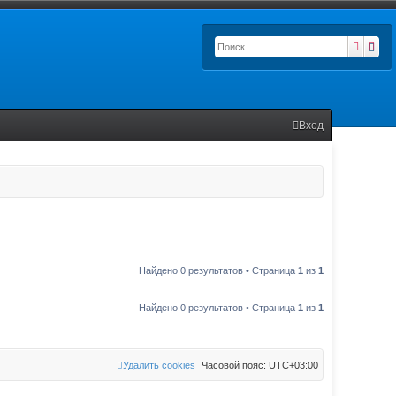
Поиск
Рас
Вход
Найдено 0 результатов • Страница
1
из
1
Найдено 0 результатов • Страница
1
из
1
Удалить cookies
Часовой пояс:
UTC+03:00