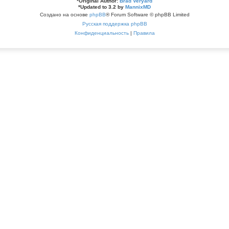
*
Original Author:
Brad Veryard
*
Updated to 3.2 by
MannixMD
Создано на основе
phpBB
® Forum Software © phpBB Limited
Русская поддержка phpBB
Конфиденциальность
|
Правила