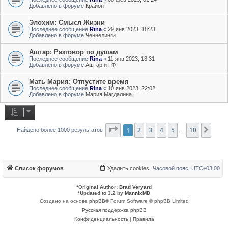
Добавлено в форуме
Крайон
Элохим: Смысл Жизни
Последнее сообщение
Rina
«
29 янв 2023, 18:23
Добавлено в форуме
Ченнелинги
Аштар: Разговор по душам
Последнее сообщение
Rina
«
11 янв 2023, 18:31
Добавлено в форуме
Аштар и ГФ
Мать Мария: Отпустите время
Последнее сообщение
Rina
«
10 янв 2023, 22:02
Добавлено в форуме
Мария Магдалина
Страница
1
2
3
1
из
4
10
5
10
След
Найдено более 1000 результатов
…
Список форумов
Удалить cookies
Часовой пояс:
UTC+03:00
*
Original Author:
Brad Veryard
*
Updated to 3.2 by
MannixMD
Создано на основе
phpBB
® Forum Software © phpBB Limited
Русская поддержка phpBB
Конфиденциальность
|
Правила