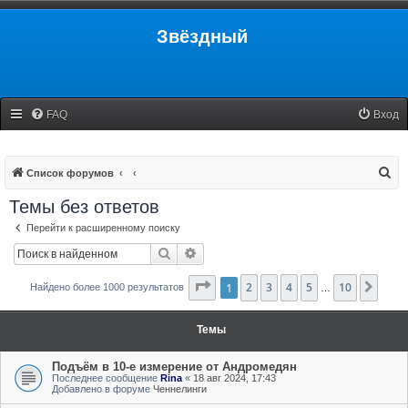
Звёздный
FAQ
Вход
П
Список форумов
о
Темы без ответов
и
Перейти к расширенному поиску
с
Поиск
Расширенный поиск
к
Страница
1
2
3
1
из
4
10
5
10
След
Найдено более 1000 результатов
…
Темы
Подъём в 10-е измерение от Андромедян
Последнее сообщение
Rina
«
18 авг 2024, 17:43
Добавлено в форуме
Ченнелинги