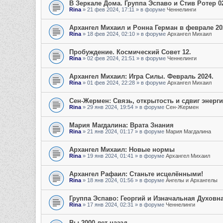
В Зеркале Дома. Группа Эспаво и Стив Ротер 0
Rina
»
21 фев 2024, 17:11
» в форуме
Ченнелинги
Архангел Михаил и Ронна Герман в феврале 202
Rina
»
18 фев 2024, 02:10
» в форуме
Архангел Михаил
Пробуждение. Космический Совет 12.
Rina
»
02 фев 2024, 21:51
» в форуме
Ченнелинги
Архангел Михаил: Игра Силы. Февраль 2024.
Rina
»
01 фев 2024, 22:28
» в форуме
Архангел Михаил
Сен-Жермен: Связь, открытость и сдвиг энерг
Rina
»
29 янв 2024, 19:54
» в форуме
Сен-Жермен
Мария Магдалина: Врата Знания
Rina
»
21 янв 2024, 01:17
» в форуме
Мария Магдалина
Архангел Михаил: Новые нормы
Rina
»
19 янв 2024, 01:41
» в форуме
Архангел Михаил
Архангел Рафаил: Станьте исцелёнными!
Rina
»
18 янв 2024, 01:56
» в форуме
Ангелы и Архангелы
Группа Эспаво: Георгий и Изначальная Духовн
Rina
»
17 янв 2024, 02:31
» в форуме
Ченнелинги
Вы 2000 лет назад