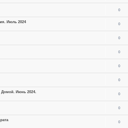
0
гия. Июль 2024
0
0
0
0
0
и Домой. Июнь 2024.
0
0
врата
0