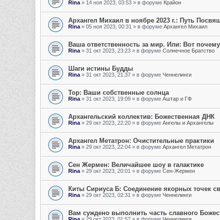
Rina
»
14 ноя 2023, 03:53
» в форуме
Крайон
Архангел Михаил в ноябре 2023 г.: Путь Посвя
Rina
»
05 ноя 2023, 00:31
» в форуме
Архангел Михаил
Ваша ответственность за мир. Или: Вот поче
Rina
»
31 окт 2023, 23:23
» в форуме
Солнечное Братство
Шаги истины Будды
Rina
»
31 окт 2023, 21:37
» в форуме
Ченнелинги
Тор: Ваши собственные солнца
Rina
»
31 окт 2023, 19:09
» в форуме
Аштар и ГФ
Архангельский коллектив: Божественная ДНК
Rina
»
29 окт 2023, 22:20
» в форуме
Ангелы и Архангелы
Архангел Метатрон: Очистительные практики
Rina
»
29 окт 2023, 22:04
» в форуме
Архангел Метатрон
Сен Жермен: Величайшее шоу в галактике
Rina
»
29 окт 2023, 20:01
» в форуме
Сен-Жермен
Киты Сириуса Б: Соединение якорных точек св
Rina
»
29 окт 2023, 02:31
» в форуме
Ченнелинги
Вам суждено выполнить часть славного Божес
Rina
»
29 окт 2023, 01:57
» в форуме
Ченнелинги