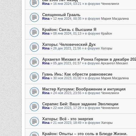
Rina
»
16 янв 2024, 03:21
» в форуме
Ченнелинги
Священный Грааль
Rina
»
12 янв 2024, 00:35
» в форуме
Мария Магдалина
Крайон: Связь с Высшим Я
Rina
»
08 янв 2024, 01:13
» в форуме
Крайон
Хаторы: Человеческий Дух
Rina
»
26 дек 2023, 21:56
» в форуме
Хаторы
Архангел Михаил и Ронна Герман в декабре 202
Rina
»
05 дек 2023, 01:37
» в форуме
Архангел Михаил
Гуань Инь: Как обрести равновесие
Rina
»
30 ноя 2023, 01:00
» в форуме
Мария Магдалина
Мастер Кутхуми: Воображение и интуиция
Rina
»
24 ноя 2023, 23:55
» в форуме
Ченнелинги
Серапис Бей: Ваше задание Эволюции
Rina
»
22 ноя 2023, 17:29
» в форуме
Ченнелинги
Хаторы: Всё - это энергия
Rina
»
21 ноя 2023, 18:49
» в форуме
Хаторы
Крайон: Опыты – это соль в Блюде Жизни.