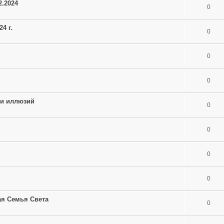
2.2024
0
4 г.
0
0
0
ии иллюзий
0
0
0
0
ая Семья Света
0