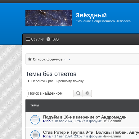
Звёздный
Сознание Современного Человека
Ссылки
FAQ
Список форумов
Темы без ответов
Перейти к расширенному поиску
Поиск
Расширенный поиск
Темы
Подъём в 10-е измерение от Андромедян
Rina
»
18 авг 2024, 17:43
» в форуме
Ченнелинги
Стив Ротер и Группа 9-ти: Волхвы Любви. Авгу
Rina
»
17 авг 2024, 23:57
» в форуме
Ченнелинги