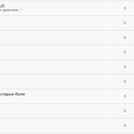
!!!
0
, душа моя..."
0
0
0
0
0
 старые боли
0
0
0