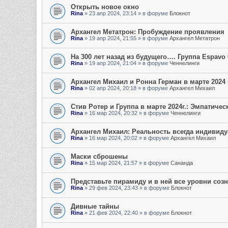
Открыть новое окно
Rina
»
23 апр 2024, 23:14
» в форуме
Блокнот
Архангел Метатрон: Пробуждение проявления
Rina
»
19 апр 2024, 21:55
» в форуме
Архангел Метатрон
На 300 лет назад из будущего…. Группа Espavo 
Rina
»
19 апр 2024, 21:04
» в форуме
Ченнелинги
Архангел Михаил и Ронна Герман в марте 2024 
Rina
»
02 апр 2024, 20:18
» в форуме
Архангел Михаил
Стив Ротер и Группа в марте 2024г.: Эмпатичес
Rina
»
16 мар 2024, 20:32
» в форуме
Ченнелинги
Архангел Михаил: Реальность всегда индивид
Rina
»
16 мар 2024, 20:02
» в форуме
Архангел Михаил
Маски сброшены
Rina
»
15 мар 2024, 21:57
» в форуме
Сананда
Представьте пирамиду и в ней все уровни соз
Rina
»
29 фев 2024, 23:43
» в форуме
Блокнот
Дивные тайны
Rina
»
21 фев 2024, 22:40
» в форуме
Блокнот