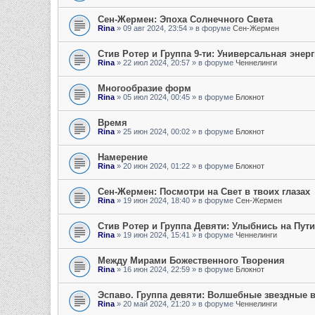
Сен-Жермен: Эпоха Солнечного Света
Rina
»
09 авг 2024, 23:54
» в форуме
Сен-Жермен
Стив Ротер и Группа 9-ти: Универсальная энер
Rina
»
22 июл 2024, 20:57
» в форуме
Ченнелинги
Многообразие форм
Rina
»
05 июл 2024, 00:45
» в форуме
Блокнот
Время
Rina
»
25 июн 2024, 00:02
» в форуме
Блокнот
Намерение
Rina
»
20 июн 2024, 01:22
» в форуме
Блокнот
Сен-Жермен: Посмотри на Свет в твоих глазах
Rina
»
19 июн 2024, 18:40
» в форуме
Сен-Жермен
Стив Ротер и Группа Девяти: Улыбнись на Пут
Rina
»
19 июн 2024, 15:41
» в форуме
Ченнелинги
Между Мирами Божественного Творения
Rina
»
16 июн 2024, 22:59
» в форуме
Блокнот
Эспаво. Группа девяти: Волшебные звездные 
Rina
»
20 май 2024, 21:20
» в форуме
Ченнелинги