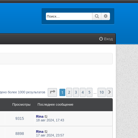
Поиск
Расширенный п
Вход
Страница
1
2
1
3
из
4
10
5
10
След.
дено более 1000 результатов
…
Просмотры
Последнее сообщение
Rina
9315
18 авг 2024, 17:43
Rina
8898
17 авг 2024, 23:57