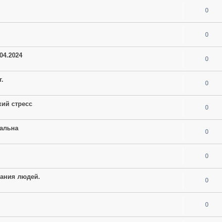
0
0
04.2024
0
г.
0
кий стресс
0
уальна
0
0
нания людей.
0
0