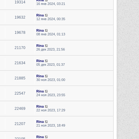
19314
16 янв 2024, 03:21
Rina
19632
12 янв 2024, 00:35
Rina
19678
08 янв 2024, 01:13
Rina
21170
26 дек 2023, 21:56
Rina
21634
05 дек 2023, 01:37
Rina
21885
30 ноя 2023, 01:00
Rina
22547
24 ноя 2023, 23:55
Rina
22469
22 ноя 2023, 17:29
Rina
21207
21 ноя 2023, 18:49
Rina
22105