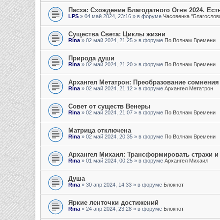
Пасха: Схождение Благодатного Огня 2024. Есть
LPS
»
04 май 2024, 23:16
» в форуме
Часовенка "Благослови
Существа Света: Циклы жизни
Rina
»
02 май 2024, 21:25
» в форуме
По Волнам Времени
Природа души
Rina
»
02 май 2024, 21:20
» в форуме
По Волнам Времени
Архангел Метатрон: Преобразование сомнения
Rina
»
02 май 2024, 21:12
» в форуме
Архангел Метатрон
Совет от существ Венеры
Rina
»
02 май 2024, 21:07
» в форуме
По Волнам Времени
Матрица отключена
Rina
»
02 май 2024, 20:35
» в форуме
По Волнам Времени
Архангел Михаил: Трансформировать страхи и
Rina
»
01 май 2024, 00:25
» в форуме
Архангел Михаил
Душа
Rina
»
30 апр 2024, 14:33
» в форуме
Блокнот
Яркие ленточки достижений
Rina
»
24 апр 2024, 23:28
» в форуме
Блокнот