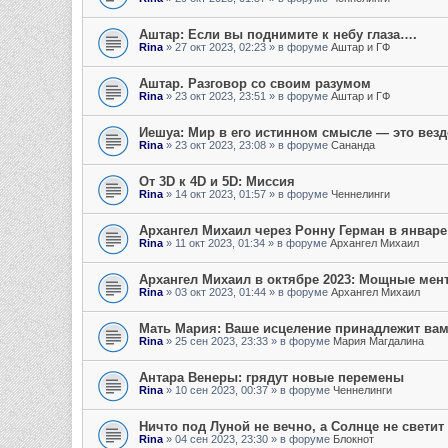
Аштар: Если вы поднимите к небу глаза….
Rina
»
27 окт 2023, 02:23
» в форуме
Аштар и ГФ
Аштар. Разговор со своим разумом
Rina
»
23 окт 2023, 23:51
» в форуме
Аштар и ГФ
Иешуа: Мир в его истинном смысле — это везд
Rina
»
23 окт 2023, 23:08
» в форуме
Сананда
От 3D к 4D и 5D: Миссия
Rina
»
14 окт 2023, 01:57
» в форуме
Ченнелинги
Архангел Михаил через Ронну Герман в январе
Rina
»
11 окт 2023, 01:34
» в форуме
Архангел Михаил
Архангел Михаил в октябре 2023: Мощные мен
Rina
»
03 окт 2023, 01:44
» в форуме
Архангел Михаил
Мать Мария: Ваше исцеление принадлежит ва
Rina
»
25 сен 2023, 23:33
» в форуме
Мария Магдалина
Антара Венеры: грядут новые перемены
Rina
»
10 сен 2023, 00:37
» в форуме
Ченнелинги
Ничто под Луной не вечно, а Солнце не светит
Rina
»
04 сен 2023, 23:30
» в форуме
Блокнот