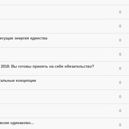
0
0
есущая энергия единства
0
0
 2018: Вы готовы принять на себя обязательство?
0
тальные концепции
0
м
0
0
 всем одинаково...
0