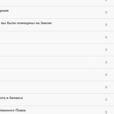
щения
0
му вы были помещены на Землю
0
0
0
0
0
0
ета и баланса
0
твенного Плана
0