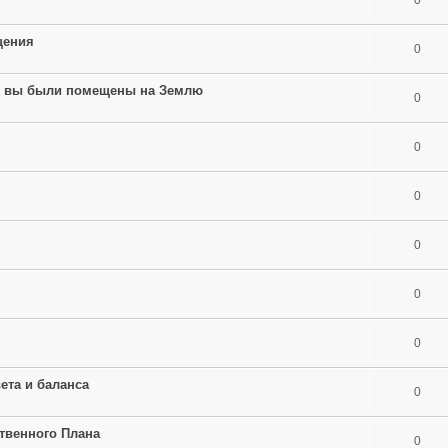
щения
0
му вы были помещены на Землю
0
0
0
0
0
0
ета и баланса
0
твенного Плана
0