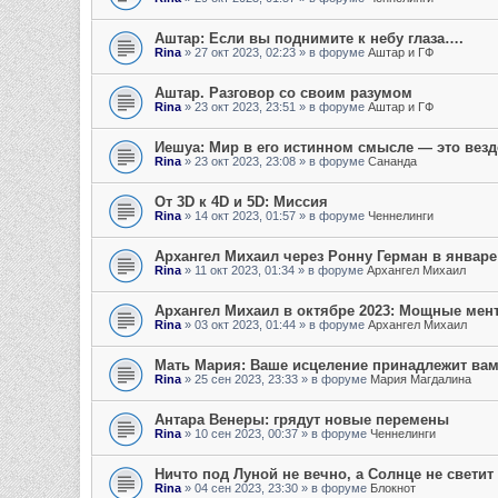
Аштар: Если вы поднимите к небу глаза….
Rina
»
27 окт 2023, 02:23
» в форуме
Аштар и ГФ
Аштар. Разговор со своим разумом
Rina
»
23 окт 2023, 23:51
» в форуме
Аштар и ГФ
Иешуа: Мир в его истинном смысле — это везд
Rina
»
23 окт 2023, 23:08
» в форуме
Сананда
От 3D к 4D и 5D: Миссия
Rina
»
14 окт 2023, 01:57
» в форуме
Ченнелинги
Архангел Михаил через Ронну Герман в январе
Rina
»
11 окт 2023, 01:34
» в форуме
Архангел Михаил
Архангел Михаил в октябре 2023: Мощные мен
Rina
»
03 окт 2023, 01:44
» в форуме
Архангел Михаил
Мать Мария: Ваше исцеление принадлежит ва
Rina
»
25 сен 2023, 23:33
» в форуме
Мария Магдалина
Антара Венеры: грядут новые перемены
Rina
»
10 сен 2023, 00:37
» в форуме
Ченнелинги
Ничто под Луной не вечно, а Солнце не светит
Rina
»
04 сен 2023, 23:30
» в форуме
Блокнот