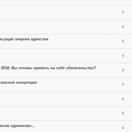
0
0
есущая энергия единства
0
0
 2018: Вы готовы принять на себя обязательство?
0
тальные концепции
0
м
0
0
 всем одинаково...
0