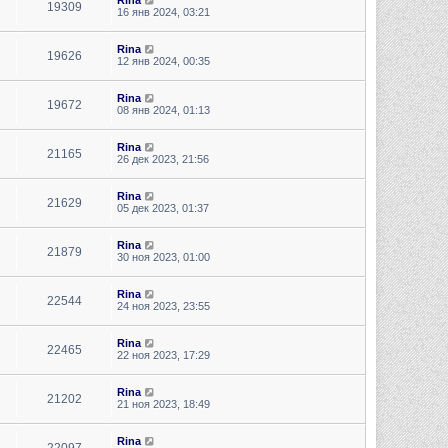
19309
16 янв 2024, 03:21
Rina
19626
12 янв 2024, 00:35
Rina
19672
08 янв 2024, 01:13
Rina
21165
26 дек 2023, 21:56
Rina
21629
05 дек 2023, 01:37
Rina
21879
30 ноя 2023, 01:00
Rina
22544
24 ноя 2023, 23:55
Rina
22465
22 ноя 2023, 17:29
Rina
21202
21 ноя 2023, 18:49
Rina
22097