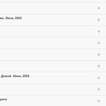
0
гия. Июль 2024
0
0
0
0
0
и Домой. Июнь 2024.
0
0
врата
0