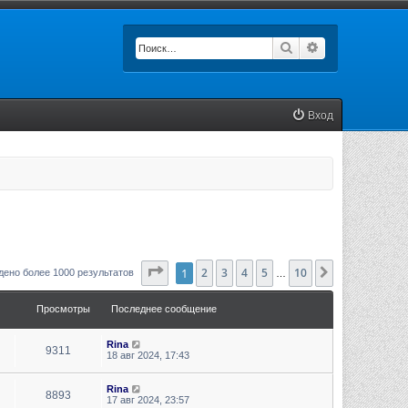
Поиск
Расширенный п
Вход
Страница
1
2
1
3
из
4
10
5
10
След.
дено более 1000 результатов
…
Просмотры
Последнее сообщение
Rina
9311
18 авг 2024, 17:43
Rina
8893
17 авг 2024, 23:57