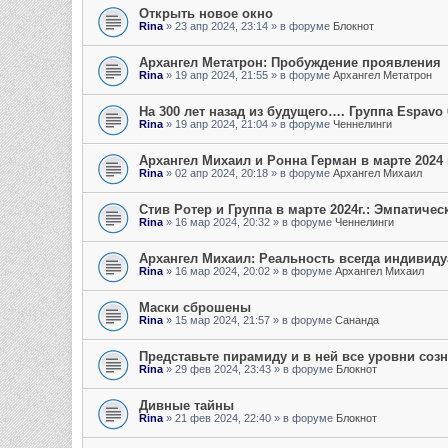
Открыть новое окно
Rina
»
23 апр 2024, 23:14
» в форуме
Блокнот
Архангел Метатрон: Пробуждение проявления
Rina
»
19 апр 2024, 21:55
» в форуме
Архангел Метатрон
На 300 лет назад из будущего…. Группа Espavo 
Rina
»
19 апр 2024, 21:04
» в форуме
Ченнелинги
Архангел Михаил и Ронна Герман в марте 2024 
Rina
»
02 апр 2024, 20:18
» в форуме
Архангел Михаил
Стив Ротер и Группа в марте 2024г.: Эмпатичес
Rina
»
16 мар 2024, 20:32
» в форуме
Ченнелинги
Архангел Михаил: Реальность всегда индивид
Rina
»
16 мар 2024, 20:02
» в форуме
Архангел Михаил
Маски сброшены
Rina
»
15 мар 2024, 21:57
» в форуме
Сананда
Представьте пирамиду и в ней все уровни соз
Rina
»
29 фев 2024, 23:43
» в форуме
Блокнот
Дивные тайны
Rina
»
21 фев 2024, 22:40
» в форуме
Блокнот