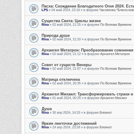
Пасха: Схождение Благодатного Огня 2024. Есть
LPS
»
04 май 2024, 23:16
» в форуме
Часовенка "Благослови
Существа Света: Циклы жизни
Rina
»
02 май 2024, 21:25
» в форуме
По Волнам Времени
Природа души
Rina
»
02 май 2024, 21:20
» в форуме
По Волнам Времени
Архангел Метатрон: Преобразование сомнения
Rina
»
02 май 2024, 21:12
» в форуме
Архангел Метатрон
Совет от существ Венеры
Rina
»
02 май 2024, 21:07
» в форуме
По Волнам Времени
Матрица отключена
Rina
»
02 май 2024, 20:35
» в форуме
По Волнам Времени
Архангел Михаил: Трансформировать страхи и
Rina
»
01 май 2024, 00:25
» в форуме
Архангел Михаил
Душа
Rina
»
30 апр 2024, 14:33
» в форуме
Блокнот
Яркие ленточки достижений
Rina
»
24 апр 2024, 23:28
» в форуме
Блокнот