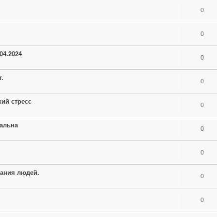
0
0
04.2024
0
г.
0
кий стресс
0
уальна
0
0
нания людей.
0
0