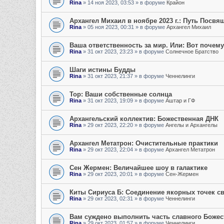
Rina
»
14 ноя 2023, 03:53
» в форуме
Крайон
Архангел Михаил в ноябре 2023 г.: Путь Посвя
Rina
»
05 ноя 2023, 00:31
» в форуме
Архангел Михаил
Ваша ответственность за мир. Или: Вот поче
Rina
»
31 окт 2023, 23:23
» в форуме
Солнечное Братство
Шаги истины Будды
Rina
»
31 окт 2023, 21:37
» в форуме
Ченнелинги
Тор: Ваши собственные солнца
Rina
»
31 окт 2023, 19:09
» в форуме
Аштар и ГФ
Архангельский коллектив: Божественная ДНК
Rina
»
29 окт 2023, 22:20
» в форуме
Ангелы и Архангелы
Архангел Метатрон: Очистительные практики
Rina
»
29 окт 2023, 22:04
» в форуме
Архангел Метатрон
Сен Жермен: Величайшее шоу в галактике
Rina
»
29 окт 2023, 20:01
» в форуме
Сен-Жермен
Киты Сириуса Б: Соединение якорных точек св
Rina
»
29 окт 2023, 02:31
» в форуме
Ченнелинги
Вам суждено выполнить часть славного Божес
Rina
»
29 окт 2023, 01:57
» в форуме
Ченнелинги