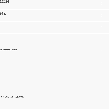
2.2024
0
4 г.
0
0
0
ии иллюзий
0
0
0
0
ая Семья Света
0