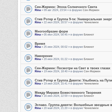
Сен-Жермен: Эпоха Солнечного Света
Rina
»
09 авг 2024, 23:54
» в форуме
Сен-Жермен
Стив Ротер и Группа 9-ти: Универсальная энер
Rina
»
22 июл 2024, 20:57
» в форуме
Ченнелинги
Многообразие форм
Rina
»
05 июл 2024, 00:45
» в форуме
Блокнот
Время
Rina
»
25 июн 2024, 00:02
» в форуме
Блокнот
Намерение
Rina
»
20 июн 2024, 01:22
» в форуме
Блокнот
Сен-Жермен: Посмотри на Свет в твоих глазах
Rina
»
19 июн 2024, 18:40
» в форуме
Сен-Жермен
Стив Ротер и Группа Девяти: Улыбнись на Пут
Rina
»
19 июн 2024, 15:41
» в форуме
Ченнелинги
Между Мирами Божественного Творения
Rina
»
16 июн 2024, 22:59
» в форуме
Блокнот
Эспаво. Группа девяти: Волшебные звездные 
Rina
»
20 май 2024, 21:20
» в форуме
Ченнелинги