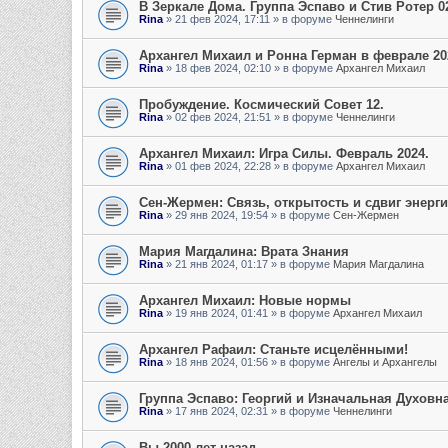
В Зеркале Дома. Группа Эспаво и Стив Ротер 0
Rina
»
21 фев 2024, 17:11
» в форуме
Ченнелинги
Архангел Михаил и Ронна Герман в феврале 202
Rina
»
18 фев 2024, 02:10
» в форуме
Архангел Михаил
Пробуждение. Космический Совет 12.
Rina
»
02 фев 2024, 21:51
» в форуме
Ченнелинги
Архангел Михаил: Игра Силы. Февраль 2024.
Rina
»
01 фев 2024, 22:28
» в форуме
Архангел Михаил
Сен-Жермен: Связь, открытость и сдвиг энерг
Rina
»
29 янв 2024, 19:54
» в форуме
Сен-Жермен
Мария Магдалина: Врата Знания
Rina
»
21 янв 2024, 01:17
» в форуме
Мария Магдалина
Архангел Михаил: Новые нормы
Rina
»
19 янв 2024, 01:41
» в форуме
Архангел Михаил
Архангел Рафаил: Станьте исцелёнными!
Rina
»
18 янв 2024, 01:56
» в форуме
Ангелы и Архангелы
Группа Эспаво: Георгий и Изначальная Духовн
Rina
»
17 янв 2024, 02:31
» в форуме
Ченнелинги
Вы 2000 лет назад