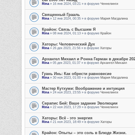
Rina
»
16 янв 2024, 03:21
» в форуме
Ченнелинги
Священный Грааль
Rina
»
12 янв 2024, 00:35
» в форуме
Мария Магдалина
Крайон: Связь с Высшим Я
Rina
»
08 янв 2024, 01:13
» в форуме
Крайон
Хаторы: Человеческий Дух
Rina
»
26 дек 2023, 21:56
» в форуме
Хаторы
Архангел Михаил и Ронна Герман в декабре 202
Rina
»
05 дек 2023, 01:37
» в форуме
Архангел Михаил
Гуань Инь: Как обрести равновесие
Rina
»
30 ноя 2023, 01:00
» в форуме
Мария Магдалина
Мастер Кутхуми: Воображение и интуиция
Rina
»
24 ноя 2023, 23:55
» в форуме
Ченнелинги
Серапис Бей: Ваше задание Эволюции
Rina
»
22 ноя 2023, 17:29
» в форуме
Ченнелинги
Хаторы: Всё - это энергия
Rina
»
21 ноя 2023, 18:49
» в форуме
Хаторы
Крайон: Опыты – это соль в Блюде Жизни.