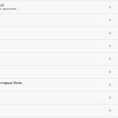
!!!
0
, душа моя..."
0
0
0
0
0
 старые боли
0
0
0