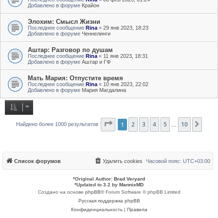
Добавлено в форуме
Крайон
Элохим: Смысл Жизни
Последнее сообщение
Rina
«
29 янв 2023, 18:23
Добавлено в форуме
Ченнелинги
Аштар: Разговор по душам
Последнее сообщение
Rina
«
11 янв 2023, 18:31
Добавлено в форуме
Аштар и ГФ
Мать Мария: Отпустите время
Последнее сообщение
Rina
«
10 янв 2023, 22:02
Добавлено в форуме
Мария Магдалина
Страница
1
2
3
1
из
4
10
5
10
След
Найдено более 1000 результатов
…
Список форумов
Удалить cookies
Часовой пояс:
UTC+03:00
*
Original Author:
Brad Veryard
*
Updated to 3.2 by
MannixMD
Создано на основе
phpBB
® Forum Software © phpBB Limited
Русская поддержка phpBB
Конфиденциальность
|
Правила