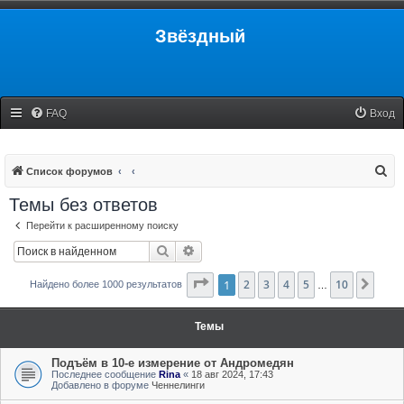
Звёздный
FAQ
Вход
П
Список форумов
о
Темы без ответов
и
Перейти к расширенному поиску
с
Поиск
Расширенный поиск
к
Страница
1
2
3
1
из
4
10
5
10
След
Найдено более 1000 результатов
…
Темы
Подъём в 10-е измерение от Андромедян
Последнее сообщение
Rina
«
18 авг 2024, 17:43
Добавлено в форуме
Ченнелинги