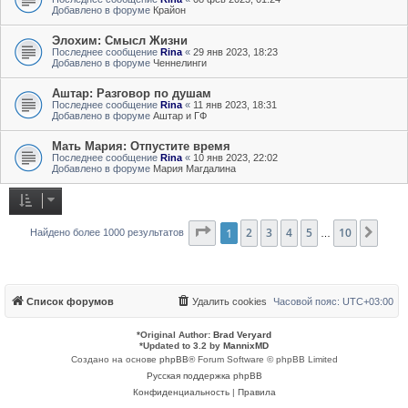
Добавлено в форуме
Крайон
Элохим: Смысл Жизни
Последнее сообщение
Rina
«
29 янв 2023, 18:23
Добавлено в форуме
Ченнелинги
Аштар: Разговор по душам
Последнее сообщение
Rina
«
11 янв 2023, 18:31
Добавлено в форуме
Аштар и ГФ
Мать Мария: Отпустите время
Последнее сообщение
Rina
«
10 янв 2023, 22:02
Добавлено в форуме
Мария Магдалина
Страница
1
2
3
1
из
4
10
5
10
След
Найдено более 1000 результатов
…
Список форумов
Удалить cookies
Часовой пояс:
UTC+03:00
*
Original Author:
Brad Veryard
*
Updated to 3.2 by
MannixMD
Создано на основе
phpBB
® Forum Software © phpBB Limited
Русская поддержка phpBB
Конфиденциальность
|
Правила