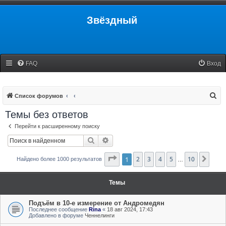
Звёздный
FAQ
Вход
П
Список форумов
о
Темы без ответов
и
Перейти к расширенному поиску
с
Поиск
Расширенный поиск
к
Страница
1
2
3
1
из
4
10
5
10
След
Найдено более 1000 результатов
…
Темы
Подъём в 10-е измерение от Андромедян
Последнее сообщение
Rina
«
18 авг 2024, 17:43
Добавлено в форуме
Ченнелинги