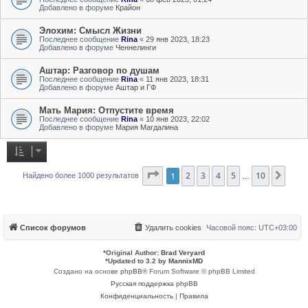
Добавлено в форуме
Крайон
Элохим: Смысл Жизни
Последнее сообщение
Rina
«
29 янв 2023, 18:23
Добавлено в форуме
Ченнелинги
Аштар: Разговор по душам
Последнее сообщение
Rina
«
11 янв 2023, 18:31
Добавлено в форуме
Аштар и ГФ
Мать Мария: Отпустите время
Последнее сообщение
Rina
«
10 янв 2023, 22:02
Добавлено в форуме
Мария Магдалина
Страница
1
2
3
1
из
4
10
5
10
След
Найдено более 1000 результатов
…
Список форумов
Удалить cookies
Часовой пояс:
UTC+03:00
*
Original Author:
Brad Veryard
*
Updated to 3.2 by
MannixMD
Создано на основе
phpBB
® Forum Software © phpBB Limited
Русская поддержка phpBB
Конфиденциальность
|
Правила