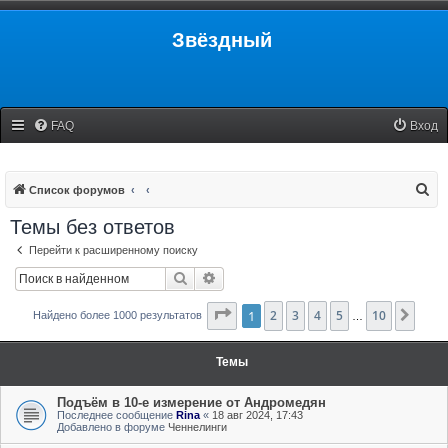
Звёздный
FAQ
Вход
П
Список форумов
о
Темы без ответов
и
Перейти к расширенному поиску
с
Поиск
Расширенный поиск
к
Страница
1
2
3
1
из
4
10
5
10
След
Найдено более 1000 результатов
…
Темы
Подъём в 10-е измерение от Андромедян
Последнее сообщение
Rina
«
18 авг 2024, 17:43
Добавлено в форуме
Ченнелинги