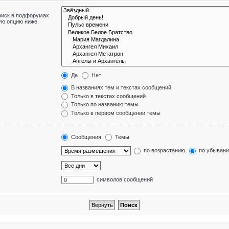
оиск в подфорумах
ую опцию ниже.
Да
Нет
В названиях тем и текстах сообщений
Только в текстах сообщений
Только по названию темы
Только в первом сообщении темы
Сообщения
Темы
по возрастанию
по убыван
символов сообщений