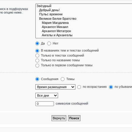
оиск в подфорумах
ую опцию ниже.
Да
Нет
В названиях тем и текстах сообщений
Только в текстах сообщений
Только по названию темы
Только в первом сообщении темы
Сообщения
Темы
по возрастанию
по убыван
символов сообщений