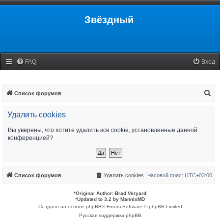
Звёздный
FAQ
Вход
П
Список форумов
о
Удалить cookies
и
с
Вы уверены, что хотите удалить все cookie, установленные данной
конференцией?
к
Список форумов
Удалить cookies
Часовой пояс:
UTC+03:00
*
Original Author:
Brad Veryard
*
Updated to 3.2 by
MannixMD
Создано на основе
phpBB
® Forum Software © phpBB Limited
Русская поддержка phpBB