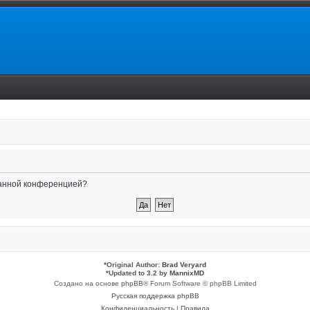
 данной конференцией?
*
Original Author:
Brad Veryard
*
Updated to 3.2 by
MannixMD
Создано на основе
phpBB
® Forum Software © phpBB Limited
Русская поддержка phpBB
Конфиденциальность
|
Правила