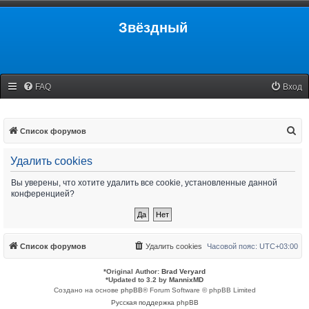
Звёздный
FAQ
Вход
П
Список форумов
о
Удалить cookies
и
с
Вы уверены, что хотите удалить все cookie, установленные данной
конференцией?
к
Список форумов
Удалить cookies
Часовой пояс:
UTC+03:00
*
Original Author:
Brad Veryard
*
Updated to 3.2 by
MannixMD
Создано на основе
phpBB
® Forum Software © phpBB Limited
Русская поддержка phpBB