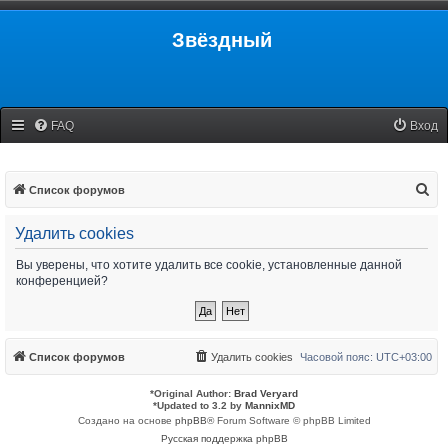
Звёздный
FAQ
Вход
П
Список форумов
о
Удалить cookies
и
с
Вы уверены, что хотите удалить все cookie, установленные данной
конференцией?
к
Список форумов
Удалить cookies
Часовой пояс:
UTC+03:00
*
Original Author:
Brad Veryard
*
Updated to 3.2 by
MannixMD
Создано на основе
phpBB
® Forum Software © phpBB Limited
Русская поддержка phpBB