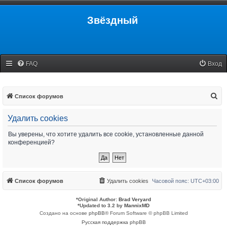
Звёздный
FAQ
Вход
П
Список форумов
о
Удалить cookies
и
с
Вы уверены, что хотите удалить все cookie, установленные данной
конференцией?
к
Список форумов
Удалить cookies
Часовой пояс:
UTC+03:00
*
Original Author:
Brad Veryard
*
Updated to 3.2 by
MannixMD
Создано на основе
phpBB
® Forum Software © phpBB Limited
Русская поддержка phpBB