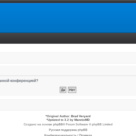
 данной конференцией?
*
Original Author:
Brad Veryard
*
Updated to 3.2 by
MannixMD
Создано на основе
phpBB
® Forum Software © phpBB Limited
Русская поддержка phpBB
Конфиденциальность
|
Правила