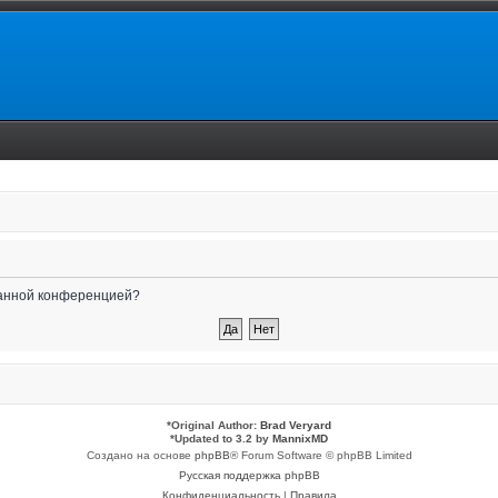
 данной конференцией?
*
Original Author:
Brad Veryard
*
Updated to 3.2 by
MannixMD
Создано на основе
phpBB
® Forum Software © phpBB Limited
Русская поддержка phpBB
Конфиденциальность
|
Правила